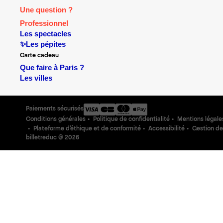
Une question ?
Professionnel
Les spectacles
✨Les pépites
Carte cadeau
Que faire à Paris ?
Les villes
Paiements sécurisés
Conditions générales
Politique de confidentialité
Mentions légale
Plateforme d'éthique et de conformité
Accessibilité
Gestion de
billetreduc ©
2026