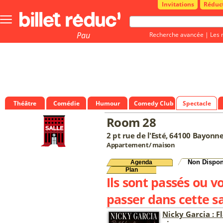
Invitations
Réduc
Bouton
menu
principale
Pau
Recherche avancée
|
Les 
Théâtre
Comédie
Humour
Comedy Club
Spectacle
Room 28
2 pt rue de l'Esté, 64100 Bayonn
Appartement/ maison
Non Dispon
Agenda
Plan
Ils sont passés ou v
passer dans cette sa
Nicky Garcia : 