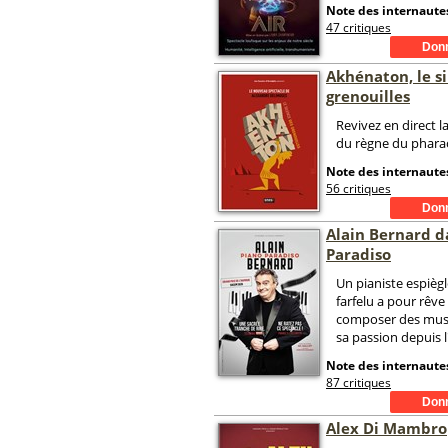
Note des internautes
47 critiques
Akhénaton, le s
grenouilles
Revivez en direct l
du règne du phar
Note des internautes
56 critiques
Alain Bernard d
Paradiso
Un pianiste espiègl
farfelu a pour rêve
composer des musi
sa passion depuis l
Note des internautes
87 critiques
Alex Di Mambro