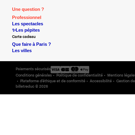
Une question ?
Professionnel
Les spectacles
✨Les pépites
Carte cadeau
Que faire à Paris ?
Les villes
Paiements sécurisés
Conditions générales
Politique de confidentialité
Mentions légale
Plateforme d'éthique et de conformité
Accessibilité
Gestion de
billetreduc ©
2026