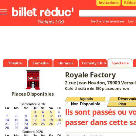
Invitations
Réduc
Bouton
menu
principale
Yvelines (78)
Recherche avancée
|
Les 
Théâtre
Comédie
Humour
Comedy Club
Spectacle
Royale Factory
2 rue Jean Houdon, 78000 Versail
Café-théâtre de 150 places environ
Places Disponibles
Agenda
Réservati
Non Disponible
Plan
Septembre 2026
Lu
Ma
Me
Je
Ve
Sa
Di
Ils sont passés ou v
3
4
5
6
7
8
9
10
11
12
13
passer dans cette sa
14
15
16
17
18
19
20
21
22
23
24
25
26
27
28
29
30
Octobre 2026
Lu
Ma
Me
Je
Ve
Sa
Di