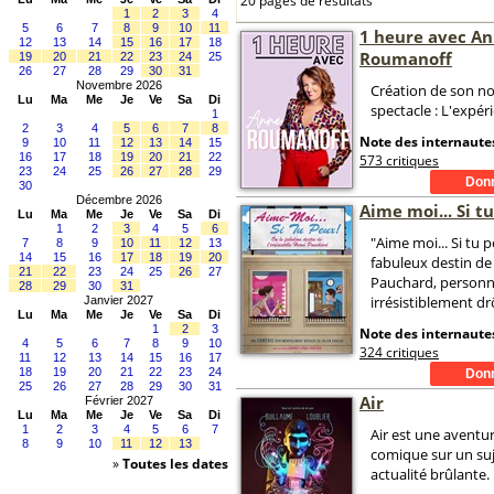
20 pages de résultats
1
2
3
4
5
6
7
8
9
10
11
1 heure avec A
12
13
14
15
16
17
18
Roumanoff
19
20
21
22
23
24
25
26
27
28
29
30
31
Novembre 2026
Création de son n
Lu
Ma
Me
Je
Ve
Sa
Di
spectacle : L'expéri
1
2
3
4
5
6
7
8
Note des internautes
9
10
11
12
13
14
15
16
17
18
19
20
21
22
573 critiques
23
24
25
26
27
28
29
30
Décembre 2026
Aime moi... Si tu
Lu
Ma
Me
Je
Ve
Sa
Di
1
2
3
4
5
6
"Aime moi... Si tu 
7
8
9
10
11
12
13
14
15
16
17
18
19
20
fabuleux destin de
21
22
23
24
25
26
27
Pauchard, personn
28
29
30
31
irrésistiblement dr
Janvier 2027
Lu
Ma
Me
Je
Ve
Sa
Di
1
2
3
Note des internautes
4
5
6
7
8
9
10
324 critiques
11
12
13
14
15
16
17
18
19
20
21
22
23
24
25
26
27
28
29
30
31
Air
Février 2027
Lu
Ma
Me
Je
Ve
Sa
Di
1
2
3
4
5
6
7
Air est une aventu
8
9
10
11
12
13
comique sur un su
»
Toutes les dates
actualité brûlante.