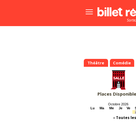
Bouton
menu
Sorte
principale
Théâtre
Comédie
Places Disponibl
Octobre 2026
Lu
Ma
Me
Je
Ve
»
Toutes le