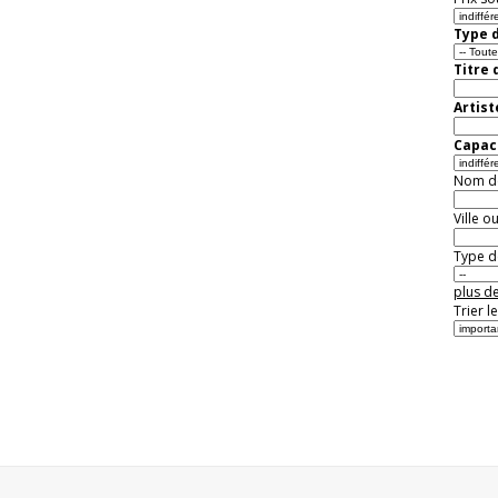
Type d
Titre 
Artist
Capaci
Nom de 
Ville o
Type de
plus de
Trier l