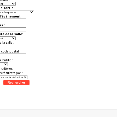
e sortie :
d'événement :
es :
té de la salle:
la salle :
u code postal :
 Public :
 critères
es résultats par :