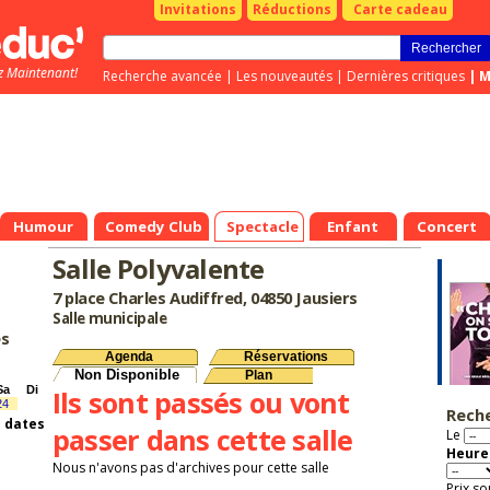
Invitations
Réductions
Carte cadeau
z Maintenant!
Recherche avancée
|
Les nouveautés
|
Dernières critiques
|
M
Humour
Comedy Club
Spectacle
Enfant
Concert
Salle Polyvalente
7 place Charles Audiffred, 04850 Jausiers
Salle municipale
es
Agenda
Réservations
Non Disponible
Plan
Sa
Di
Ils sont passés ou vont
24
Rech
s dates
passer dans cette salle
Le
Heure 
Nous n'avons pas d'archives pour cette salle
Prix so