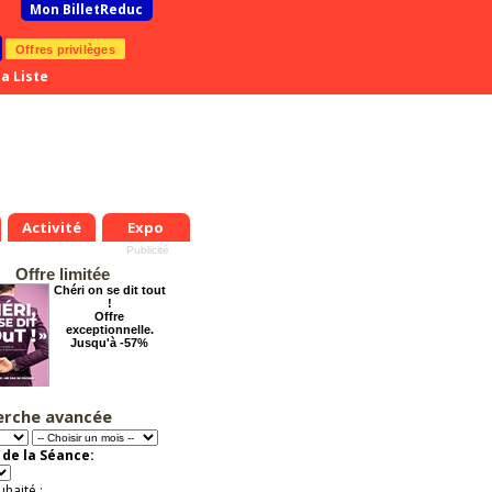
Mon BilletReduc
Offres privilèges
a Liste
Activité
Expo
Offre limitée
Chéri on se dit tout
!
Offre
exceptionnelle.
Jusqu'à -57%
erche avancée
La Cité Interdite :
Six siècles de
mystères
de la Séance:
Offre
exceptionnelle.
Jusqu'à -26%
uhaité :