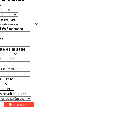
de la Séance:
Extraordinaire
Activité à vivre !
uhaité :
Promo exclusive ! .
Jusqu'à -13%
e sortie :
d'événement :
es :
té de la salle:
la salle :
u code postal :
 Public :
 critères
es résultats par :