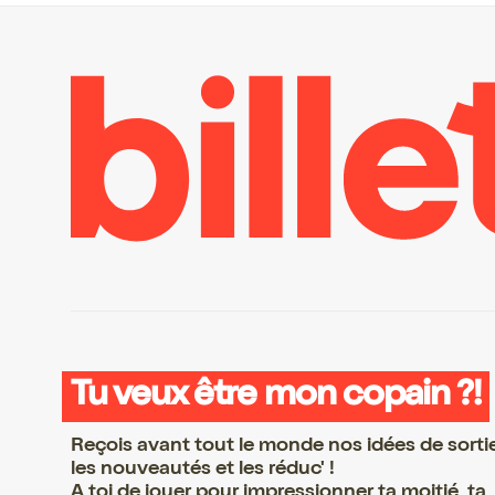
Tu veux être mon copain ?!
Reçois avant tout le monde nos idées de sorti
les nouveautés et les réduc' !
A toi de jouer pour impressionner ta moitié, ta