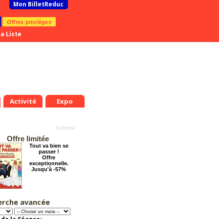
Mon BilletReduc
Offres privilèges
a Liste
Activité
Expo
Offre limitée
Tout va bien se
passer !
Offre
exceptionnelle.
Jusqu'à -57%
erche avancée
Le Grand Hôtel des
Rêves présente :
Jules Verne, Le
Voyage