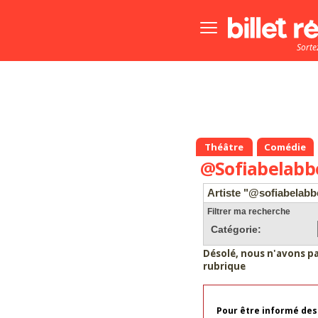
Bouton
menu
Sorte
principale
Théâtre
Comédie
@Sofiabelabb
Artiste "@sofiabelabb
Filtrer ma recherche
Catégorie:
Désolé, nous n'avons p
rubrique
Pour être informé des