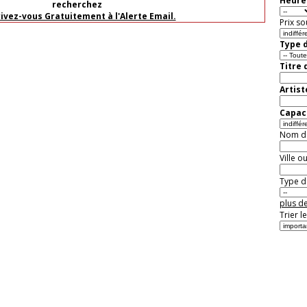
Heure 
recherchez
rivez-vous Gratuitement à l'Alerte Email.
Prix so
Type d
Titre 
Artist
Capaci
Nom de 
Ville o
Type de
plus de
Trier l