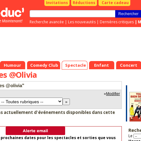
Invitations
Réductions
Carte cadeau
z Maintenant!
Recherche avancée
|
Les nouveautés
|
Dernières critiques
|
M
Humour
Comedy Club
Spectacle
Enfant
Concert
es @Olivia
es @olivia"
»
Modifier
as actuellement d'événements disponibles dans cette
Rech
Le
 prochaines dates pour les spectacles et sorties que vous