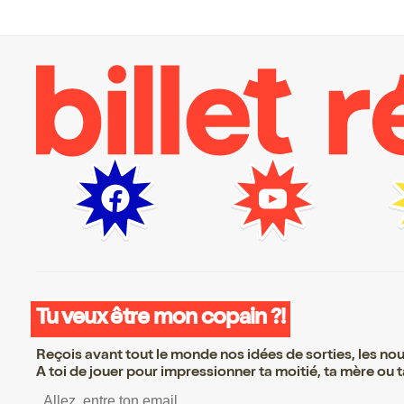
Tu veux être mon copain ?!
Reçois avant tout le monde nos idées de sorties, les nouv
A toi de jouer pour impressionner ta moitié, ta mère ou ta
S’inscrire S’inscrire S’