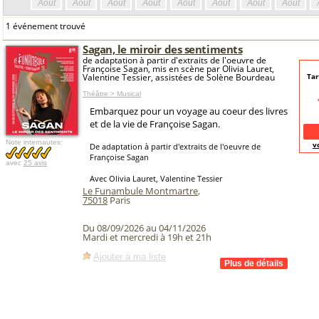
Août
Août
Août
Août
Août
Août
Août
Août
1 événement trouvé
Sagan, le miroir des sentiments
de adaptation à partir d'extraits de l'oeuvre de
Françoise Sagan, mis en scène par Olivia Lauret,
Valentine Tessier, assistées de Solène Bourdeau
Tar
Théâtre > Musical
Embarquez pour un voyage au coeur des livres
et de la vie de Françoise Sagan.
Note internautes:
v
De adaptation à partir d'extraits de l'oeuvre de
Françoise Sagan
avec
25 avis
Avec Olivia Lauret, Valentine Tessier
Le Funambule Montmartre
,
75018
Paris
Du 08/09/2026 au 04/11/2026
Mardi et mercredi à 19h et 21h
Ajouter à ma liste