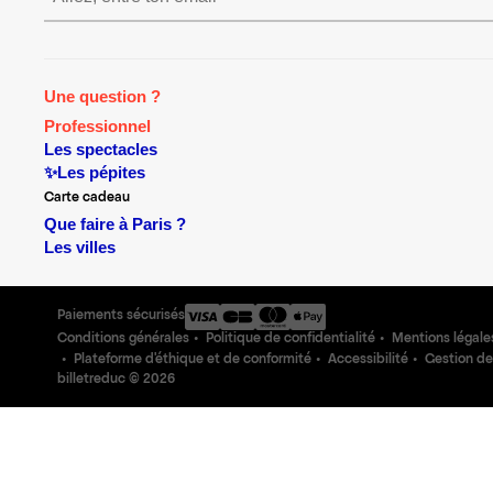
Une question ?
Professionnel
Les spectacles
✨Les pépites
Carte cadeau
Que faire à Paris ?
Les villes
Paiements sécurisés
Conditions générales
Politique de confidentialité
Mentions légale
Plateforme d'éthique et de conformité
Accessibilité
Gestion de
billetreduc ©
2026