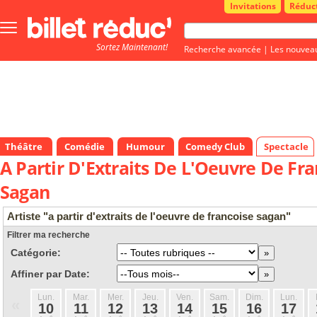
Invitations
Réduc
Bouton
menu
Sortez Maintenant!
principale
Recherche avancée
|
Les nouvea
Théâtre
Comédie
Humour
Comedy Club
Spectacle
A Partir D'Extraits De L'Oeuvre De Fra
Sagan
Artiste "a partir d'extraits de l'oeuvre de francoise sagan"
Filtrer ma recherche
Catégorie:
Affiner par Date:
Lun.
Mar.
Mer.
Jeu.
Ven.
Sam.
Dim.
Lun.
«
10
11
12
13
14
15
16
17