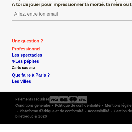
A toi de jouer pour impressionner ta moitié, ta mère ou ta
S’inscrire S’inscrire S’
Une question ?
Professionnel
Les spectacles
✨Les pépites
Carte cadeau
Que faire à Paris ?
Les villes
Paiements sécurisés
Conditions générales
Politique de confidentialité
Mentions légale
Plateforme d'éthique et de conformité
Accessibilité
Gestion de
billetreduc ©
2026