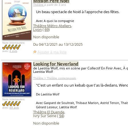
Mission Père Noël
Théâtre
à partir de 3 ans
Un beau spectacle de Noël à l'approche des fêtes.
Avec A quoi la compagnie
Théâtre Métro Ateliers
,
Lyon
(
69
)
Non disponible
Note internautes:
Du 04/12/2021 au 13/12/2025
avec
4 avis
Ajouter à ma liste
Looking for Neverland
de Laetitia Wolf, mis en scène par Collectif En Finir Avec, À
Laetitia Wolf
Théâtre > Théâtre contemporain
"C'est un enfant ou un kebab que t'as là-dedans, Wend
De Laetitia Wolf
Note internautes:
Avec Gaspard de Soultrait, Thibaut Marion, Astrid Tenon, Thaï
Gérard Lesieur, Lætitia Wolf
avec
49 avis
Théâtre El Duende
,
Ivry Sur Seine (
94
)
Non disponible