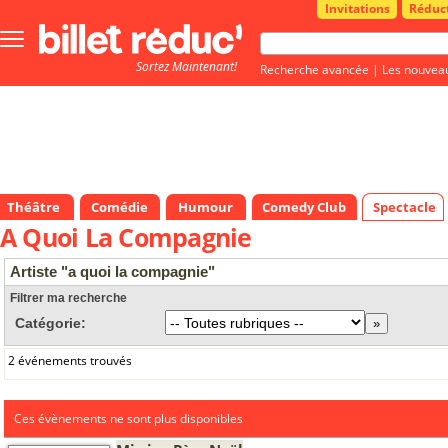
Invitations
Réduc
Bouton
menu
Sortez Maintenant!
principale
Recherche avancée
|
Les nouvea
Théâtre
Comédie
Humour
Comedy Club
Spectacle
A Quoi La Compagnie
Artiste "a quoi la compagnie"
Filtrer ma recherche
Catégorie:
2 événements trouvés
Ces évènements ne sont plus disponibles