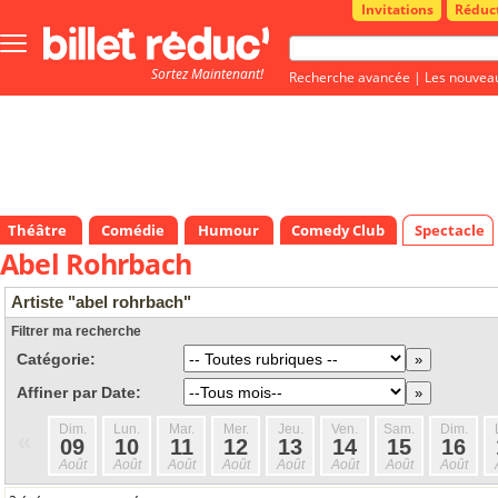
Invitations
Réduc
Bouton
menu
Sortez Maintenant!
principale
Recherche avancée
|
Les nouvea
Théâtre
Comédie
Humour
Comedy Club
Spectacle
Abel Rohrbach
Artiste "abel rohrbach"
Filtrer ma recherche
Catégorie:
Affiner par Date:
Dim.
Lun.
Mar.
Mer.
Jeu.
Ven.
Sam.
Dim.
«
09
10
11
12
13
14
15
16
Août
Août
Août
Août
Août
Août
Août
Août