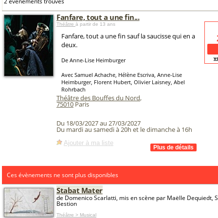
2 événements trouvés
Fanfare, tout a une fin...
Théâtre
à partir de 13 ans
Fanfare, tout a une fin sauf la saucisse qui en a
deux.
v
De Anne-Lise Heimburger
Avec Samuel Achache, Hélène Escriva, Anne-Lise
Heimburger, Florent Hubert, Olivier Laisney, Abel
Rohrbach
Théâtre des Bouffes du Nord
,
75010
Paris
Du 18/03/2027 au 27/03/2027
Du mardi au samedi à 20h et le dimanche à 16h
Ajouter à ma liste
Ces évènements ne sont plus disponibles
Stabat Mater
de Domenico Scarlatti, mis en scène par Maëlle Dequiedt, 
Bestion
Théâtre > Musical