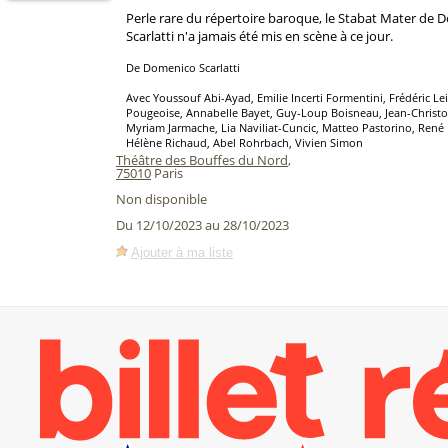
Perle rare du répertoire baroque, le Stabat Mater de
Scarlatti n'a jamais été mis en scène à ce jour.
De Domenico Scarlatti
Avec Youssouf Abi-Ayad, Emilie Incerti Formentini, Frédéric L
Pougeoise, Annabelle Bayet, Guy-Loup Boisneau, Jean-Christo
Myriam Jarmache, Lia Naviliat-Cuncic, Matteo Pastorino, Ren
Hélène Richaud, Abel Rohrbach, Vivien Simon
Théâtre des Bouffes du Nord
,
75010
Paris
Non disponible
Du 12/10/2023 au 28/10/2023
Ajouter à ma liste