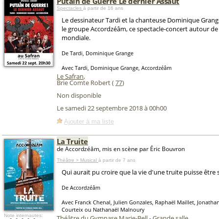
Putain de Guerre Le dernier Assaut
Spectacles
à partir de 16 ans
Le dessinateur Tardi et la chanteuse Dominique Grange
le groupe Accordzéâm, ce spectacle-concert autour de 
mondiale.
De Tardi, Dominique Grange
Avec Tardi, Dominique Grange, Accordzéâm
Le Safran
,
Brie Comte Robert (
77
)
Non disponible
Le samedi 22 septembre 2018 à 00h00
Ajouter à ma liste
La Truite
de Accordzéâm, mis en scène par Éric Bouvron
Théâtre > Musical
à partir de 7 ans
Qui aurait pu croire que la vie d'une truite puisse être
De Accordzéâm
Avec Franck Chenal, Julien Gonzales, Raphaël Maillet, Jonatha
Courteix ou Nathanaël Malnoury
Note internautes:
Théâtre du Gymnase Marie-Bell - Grande salle
,