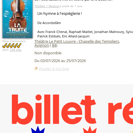
Théâtre > Musical
à partir de 7 ans
Un hymne à l'espièglerie !
De Accordzéâm
Avec Franck Chenal, Raphaël Maillet, Jonathan Malnoury, Sylva
Patrick Estibals, Eric Allard-Jacquin
Théâtre Le Petit Louvre - Chapelle des Templiers
,
Note internautes:
Avignon
(
84
)
avec
138 avis
Non disponible
Du 03/07/2026 au 25/07/2026
Ajouter à ma liste