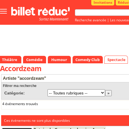
Invitations
Réduc
Bouton
menu
Sortez Maintenant!
principale
Recherche avancée
|
Les nouvea
Théâtre
Comédie
Humour
Comedy Club
Spectacle
Accordzeam
Artiste "accordzeam"
Filtrer ma recherche
Catégorie:
4 événements trouvés
Ces évènements ne sont plus disponibles