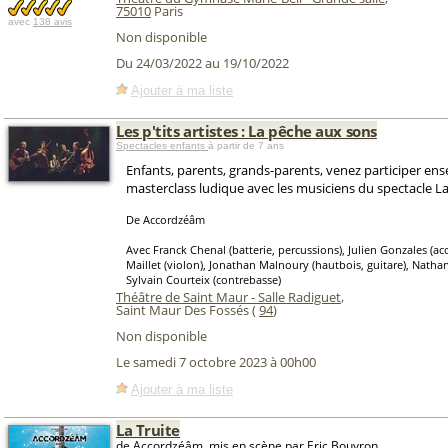
75010
Paris
avec
138 avis
Non disponible
Du 24/03/2022 au 19/10/2022
Ajouter à ma liste
Les p'tits artistes : La pêche aux sons
Spectacles enfants
à partir de 7 ans
Enfants, parents, grands-parents, venez participer en
masterclass ludique avec les musiciens du spectacle La 
De Accordzéâm
Avec Franck Chenal (batterie, percussions), Julien Gonzales (a
Maillet (violon), Jonathan Malnoury (hautbois, guitare), Nath
Sylvain Courteix (contrebasse)
Théâtre de Saint Maur - Salle Radiguet
,
Saint Maur Des Fossés (
94
)
Non disponible
Le samedi 7 octobre 2023 à 00h00
Ajouter à ma liste
La Truite
de Accordzéâm, mis en scène par Eric Bouvron