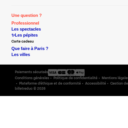
Une question ?
Professionnel
Les spectacles
✨Les pépites
Carte cadeau
Que faire à Paris ?
Les villes
Paiements sécurisés
Conditions générales
Politique de confidentialité
Mentions légale
Plateforme d'éthique et de conformité
Accessibilité
Gestion de
billetreduc ©
2026