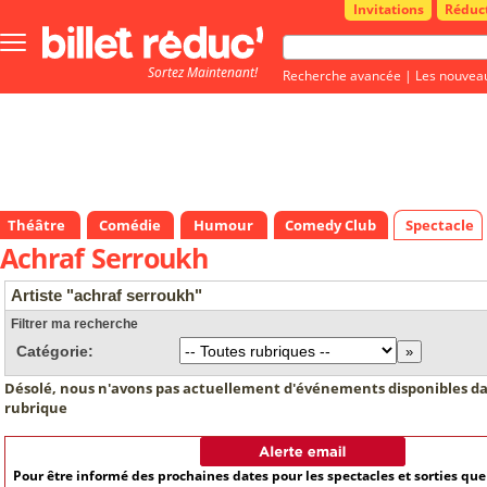
Invitations
Réduc
Bouton
menu
Sortez Maintenant!
principale
Recherche avancée
|
Les nouvea
Théâtre
Comédie
Humour
Comedy Club
Spectacle
Achraf Serroukh
Artiste "achraf serroukh"
Filtrer ma recherche
Catégorie:
Désolé, nous n'avons pas actuellement d'événements disponibles da
rubrique
Pour être informé des prochaines dates pour les spectacles et sorties qu