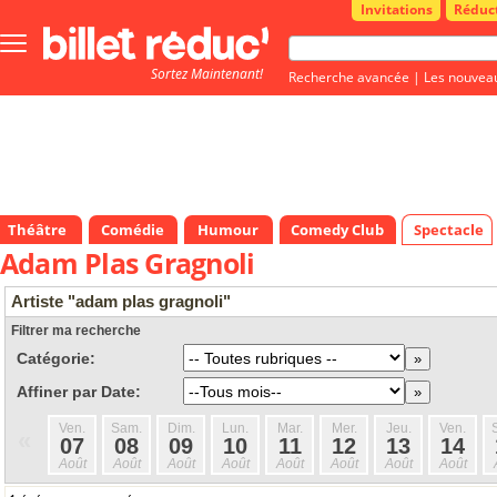
Invitations
Réduc
Bouton
menu
Sortez Maintenant!
principale
Recherche avancée
|
Les nouvea
Théâtre
Comédie
Humour
Comedy Club
Spectacle
Adam Plas Gragnoli
Artiste "adam plas gragnoli"
Filtrer ma recherche
Catégorie:
Affiner par Date:
Ven.
Sam.
Dim.
Lun.
Mar.
Mer.
Jeu.
Ven.
«
07
08
09
10
11
12
13
14
Août
Août
Août
Août
Août
Août
Août
Août