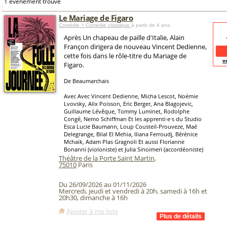
1 événement trouvé
Le Mariage de Figaro
Comédie > Comédie classique
à partir de 4 ans
Après Un chapeau de paille d'Italie, Alain
Françon dirigera de nouveau Vincent Dedienne,
cette fois dans le rôle-titre du Mariage de
v
Figaro.
De Beaumarchais
Avec Avec Vincent Dedienne, Micha Lescot, Noémie
Lvovsky, Alix Poisson, Eric Berger, Ana Blagojevic,
Guillaume Lévêque, Tommy Luminet, Rodolphe
Congé, Nemo Schiffman Et les apprenti·e·s du Studio
Esca Lucie Baumann, Loup Cousteil-Prouveze, Maé
Delegrange, Bilal El Mehia, Iliana Ferroudj, Bérénice
Mchaik, Adam Plas Gragnoli Et aussi Florianne
Bonanni (violoniste) et Julia Sinoimeri (accordéoniste)
Théâtre de la Porte Saint Martin
,
75010
Paris
Du 26/09/2026 au 01/11/2026
Mercredi, jeudi et vendredi à 20h, samedi à 16h et
20h30, dimanche à 16h
Ajouter à ma liste