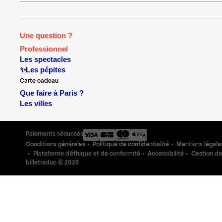
Une question ?
Professionnel
Les spectacles
✨Les pépites
Carte cadeau
Que faire à Paris ?
Les villes
Paiements sécurisés
Conditions générales
Politique de confidentialité
Mentions légale
Plateforme d'éthique et de conformité
Accessibilité
Gestion de
billetreduc ©
2026