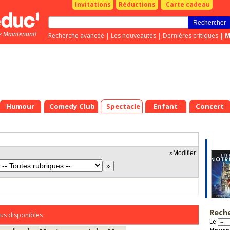
Invitations
Réductions
Carte cadeau
z Maintenant!
Recherche avancée
|
Les nouveautés
|
Dernières critiques
|
M
Humour
Comedy Club
Spectacle
Enfant
Concert
»
Modifier
Rech
us disponibles
Le