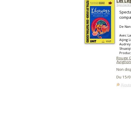
Les Lé
Spectacle
Specta
compag
De Nan
Avec La
Aijing 
Audrey 
Shuaiqi
Product
Rouge 
Avignon
Non dis
Du 15/0
Ajoute