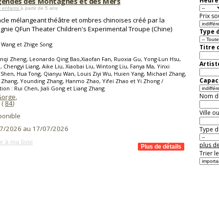
gendes des Montagnes et des Mers
Heure 
s enfants
à partir de 5 ans
Prix so
cle mélangeant théâtre et ombres chinoises créé par la
nie QFun Theater Children's Experimental Troupe (Chine)
Type d
 Wang et Zhige Song
Titre 
nqi Zheng, Leonardo Qing Bao,Xiaofan Fan, Ruoxia Gu, Yong-Lun Hsu,
Artist
Li, Chengyi Liang, Aike Liu, Xiaobai Liu, Wintong Liu, Fanya Ma, Yinxi
Shen, Hua Tong, Qianyu Wan, Louis Ziyi Wu, Huien Yang, Michael Zhang,
Capaci
 Zhang, Younding Zhang, Hanmo Zhao, Yifei Zhao et Yi Zhong /
ion : Rui Chen, Jiali Gong et Liang Zhang
Nom de 
Gorge
,
(
84
)
Ville o
ponible
7/2026 au 17/07/2026
Type de
r à ma liste
plus de
Trier l