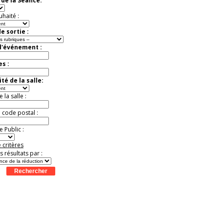
de la Séance:
d'Amanda Sthers
Offre
exceptionnelle.
uhaité :
Jusqu'à -50%
e sortie :
d'événement :
es :
té de la salle:
la salle :
u code postal :
 Public :
 critères
es résultats par :