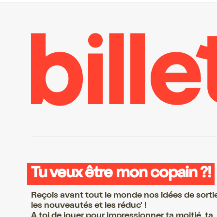
Tu veux être mon copain ?!
Reçois avant tout le monde nos idées de sorti
les nouveautés et les réduc' !
A toi de jouer pour impressionner ta moitié, ta