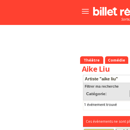
Bouton
menu
Sorte
principale
Théâtre
Comédie
Aike Liu
Artiste "aike liu"
Filtrer ma recherche
Catégorie:
1 événement trouvé
Ces évènements ne sont pl