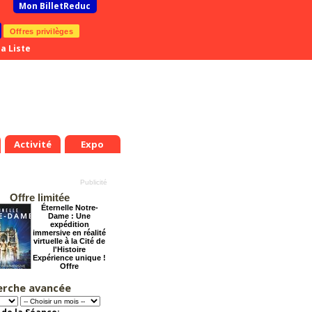
Mon BilletReduc
Offres privilèges
a Liste
Activité
Expo
Offre limitée
Éternelle Notre-
Dame : Une
expédition
immersive en réalité
virtuelle à la Cité de
l'Histoire
Expérience unique !
Offre
promotionnelle.
Jusqu'à -35%
erche avancée
Le Rôti - La
nouvelle comédie