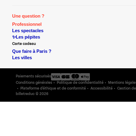
Une question ?
Professionnel
Les spectacles
✨Les pépites
Carte cadeau
Que faire à Paris ?
Les villes
Paiements sécurisés
Conditions générales
Politique de confidentialité
Mentions légale
Plateforme d'éthique et de conformité
Accessibilité
Gestion de
billetreduc ©
2026