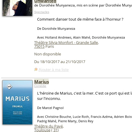
Unwanted
de Dorothée Munyaneza, mis en scène par Dorothée Muny
Spectacles
Comment danser tout de même face à l'horreur ?
De Dorothée Munyaneza
Avec Holland Andrews, Alain Mahé, Dorothée Munyaneza
Théâtre Silvia Monfort - Grande Salle
,
75015
Paris
Non disponible
Du 18/10/2017 au 21/10/2017
Ajouter à ma liste
Marius
Comédie
L'héroïne de Marius, c'est la mer. C'est ce port qui est l
sur l'inconnu.
De Marcel Pagnol
Avec Christine Bouche, Lucie Roth, Francis Azéma, Adrien Bois
Padrig Mahé, Pierre Marty, Denis Rey
Théâtre du Pavé
,
Toulouse
(
31
)