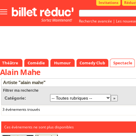
Invitations
Réduc
Bouton
menu
Sortez Maintenant!
principale
Recherche avancée
|
Les nouvea
Théâtre
Comédie
Humour
Comedy Club
Spectacle
Alain Mahe
Artiste "alain mahe"
Filtrer ma recherche
Catégorie:
3 événements trouvés
Ces évènements ne sont plus disponibles