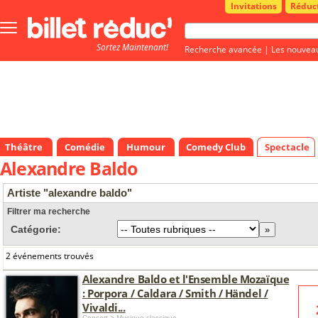
Invitations
Réduc
Bouton
menu
Sortez Maintenant!
principale
Recherche avancée
|
Les nouvea
Théâtre
Comédie
Humour
Comedy Club
Spectacle
Alexandre Baldo
Artiste "alexandre baldo"
Filtrer ma recherche
Catégorie:
2 événements trouvés
Alexandre Baldo et l'Ensemble Mozaïque
: Porpora / Caldara / Smith / Händel /
Vivaldi...
Concert > Musique classique