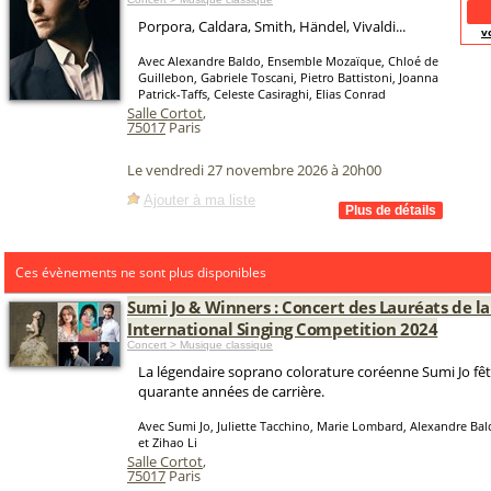
Porpora, Caldara, Smith, Händel, Vivaldi...
v
Avec Alexandre Baldo, Ensemble Mozaïque, Chloé de
Guillebon, Gabriele Toscani, Pietro Battistoni, Joanna
Patrick-Taffs, Celeste Casiraghi, Elias Conrad
Salle Cortot
,
75017
Paris
Le vendredi 27 novembre 2026 à 20h00
Ajouter à ma liste
Ces évènements ne sont plus disponibles
Sumi Jo & Winners : Concert des Lauréats de la
International Singing Competition 2024
Concert > Musique classique
La légendaire soprano colorature coréenne Sumi Jo fêt
quarante années de carrière.
Avec Sumi Jo, Juliette Tacchino, Marie Lombard, Alexandre Ba
et Zihao Li
Salle Cortot
,
75017
Paris