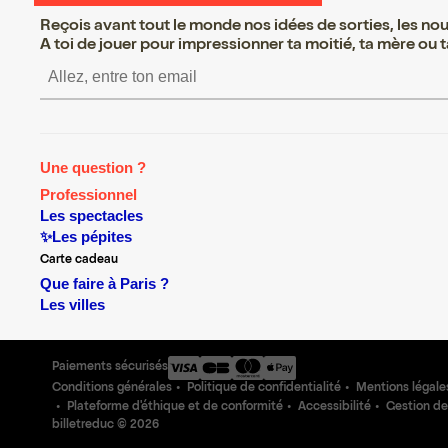
Reçois avant tout le monde nos idées de sorties, les nouv
A toi de jouer pour impressionner ta moitié, ta mère ou ta
S’inscrire S’inscrire S’ins
Une question ?
Professionnel
Les spectacles
✨Les pépites
Carte cadeau
Que faire à Paris ?
Les villes
Paiements sécurisés
Conditions générales
Politique de confidentialité
Mentions légale
Plateforme d'éthique et de conformité
Accessibilité
Gestion de
billetreduc ©
2026