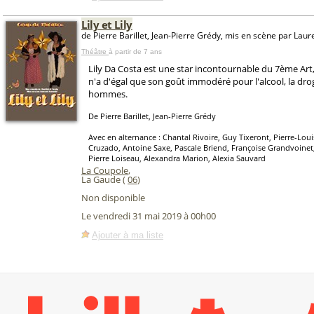
Lily et Lily
de Pierre Barillet, Jean-Pierre Grédy, mis en scène par Lau
Théâtre
à partir de 7 ans
Lily Da Costa est une star incontournable du 7ème Art,
n'a d'égal que son goût immodéré pour l'alcool, la dro
hommes.
De Pierre Barillet, Jean-Pierre Grédy
Avec en alternance : Chantal Rivoire, Guy Tixeront, Pierre-Lou
Cruzado, Antoine Saxe, Pascale Briend, Françoise Grandvoinet
Pierre Loiseau, Alexandra Marion, Alexia Sauvard
La Coupole
,
La Gaude (
06
)
Non disponible
Le vendredi 31 mai 2019 à 00h00
Ajouter à ma liste