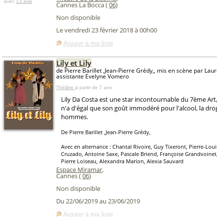
avec
13 avis
Cannes La Bocca (
06
)
Non disponible
Le vendredi 23 février 2018 à 00h00
Ajouter à ma liste
Lily et Lily
de Pierre Barillet ,Jean-Pierre Grédy,, mis en scène par Lau
assistante Evelyne Vomero
Théâtre
à partir de 7 ans
Lily Da Costa est une star incontournable du 7ème Art,
n'a d'égal que son goût immodéré pour l'alcool, la dro
hommes.
De Pierre Barillet ,Jean-Pierre Grédy,
Avec en alternance : Chantal Rivoire, Guy Tixeront, Pierre-Lou
Cruzado, Antoine Saxe, Pascale Briend, Françoise Grandvoinet
Pierre Loiseau, Alexandra Marion, Alexia Sauvard
Espace Miramar
,
Cannes (
06
)
Non disponible
Du 22/06/2019 au 23/06/2019
Ajouter à ma liste