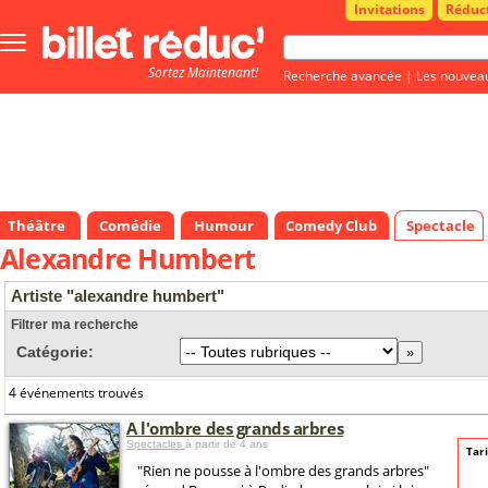
Invitations
Réduc
Bouton
menu
Sortez Maintenant!
principale
Recherche avancée
|
Les nouvea
Théâtre
Comédie
Humour
Comedy Club
Spectacle
Alexandre Humbert
Artiste "alexandre humbert"
Filtrer ma recherche
Catégorie:
4 événements trouvés
A l'ombre des grands arbres
Spectacles
à partir de 4 ans
Tari
"Rien ne pousse à l'ombre des grands arbres"