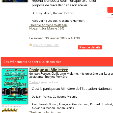
répond Brancusi à Rodin lorsque celui-ci lui
propose de travailler dans son atelier.
De Tony Melvil, Thibaud Defever
v
Avec Coline Ledoux, Alexandre Humbert
Théâtre Antoine Watteau
,
Nogent Sur Marne (
94
)
Le samedi 30 janvier 2027 à 16h30
Ajouter à ma liste
Ces évènements ne sont plus disponibles
Panique au Ministère
de Jean Franco, Guillaume Melanie, mis en scène par Laure
assistante Enelyne Voméro
Théâtre
à partir de 7 ans
C'est la panique au Ministère de l'Éducation Nationale 
De Jean Franco, Guillaume Melanie
Avec Pascale Briend, Françoise Grandvoinet, Richard Humbert,
Note internautes:
Alexandra Marion, Yohan Schies
Théâtre de la Licorne
,