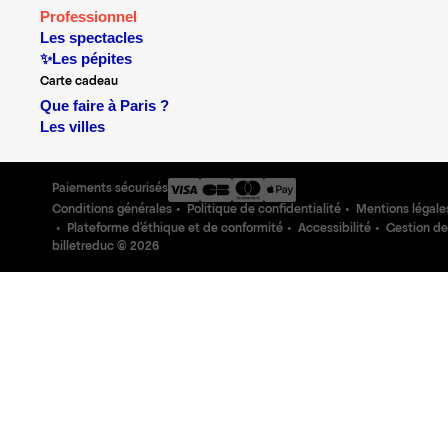
Professionnel
Les spectacles
✨Les pépites
Carte cadeau
Que faire à Paris ?
Les villes
Paiements sécurisés
Conditions générales
Politique de confidentialité
Mentions légale
Plateforme d'éthique et de conformité
Accessibilité
Gestion de
billetreduc ©
2026