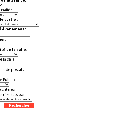
 de la Séance:
Jusqu'à -13%
uhaité :
e sortie :
 d'événement :
es :
té de la salle:
la salle :
u code postal :
 Public :
 critères
es résultats par :