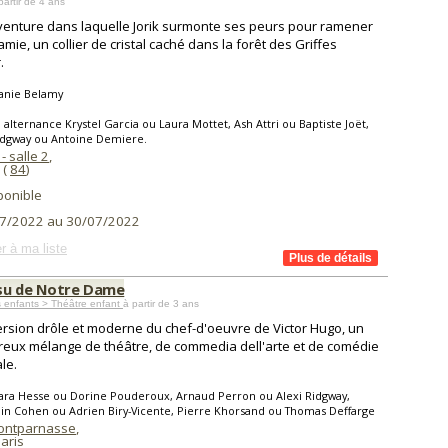
partir de 4 ans
enture dans laquelle Jorik surmonte ses peurs pour ramener
amie, un collier de cristal caché dans la forêt des Griffes
.
anie Belamy
 alternance Krystel Garcia ou Laura Mottet, Ash Attri ou Baptiste Joët,
idgway ou Antoine Demiere.
- salle 2
,
(
84
)
ponible
7/2022 au 30/07/2022
r à ma liste
su de Notre Dame
 enfants > Théâtre enfant
à partir de 3 ans
rsion drôle et moderne du chef-d'oeuvre de Victor Hugo, un
eux mélange de théâtre, de commedia dell'arte et de comédie
le.
ara Hesse ou Dorine Pouderoux, Arnaud Perron ou Alexi Ridgway,
n Cohen ou Adrien Biry-Vicente, Pierre Khorsand ou Thomas Deffarge
ontparnasse
,
aris