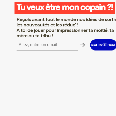
Tu veux être mon copain ?!
Reçois avant tout le monde nos idées de sorti
les nouveautés et les réduc' !
A toi de jouer pour impressionner ta moitié, ta
mère ou ta tribu !
e S’inscrire S’inscrire S’inscrire S’inscrire S’inscrire S’inscrire S’i