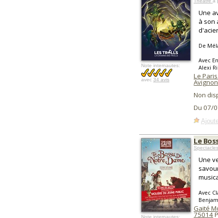
Théâtre
à 
Une av
à son 
d'acier
De Mél
Avec En
Note internautes:
Alexi R
Le Paris 
avec
34 avis
Avignon
Non dis
Du 07/0
Ajoute
Le Bos
Spectacles
Une ve
savour
musica
Avec Cl
Benjami
Gaité M
75014
P
Note internautes: