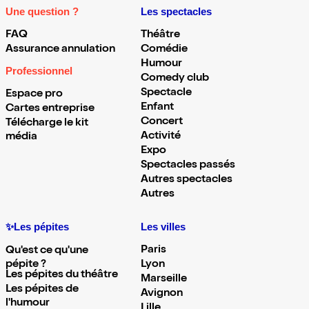
Une question ?
Les spectacles
FAQ
Théâtre
Assurance annulation
Comédie
Humour
Professionnel
Comedy club
Spectacle
Espace pro
Enfant
Cartes entreprise
Concert
Télécharge le kit
Activité
média
Expo
Spectacles passés
Autres spectacles
Autres
✨Les pépites
Les villes
Paris
Qu'est ce qu'une
pépite ?
Lyon
Les pépites du théâtre
Marseille
Les pépites de
Avignon
l'humour
Lille