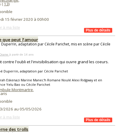
 Nicolange
,
s (
13
)
ponible
di 15 février 2020 à 00h00
r à ma liste
e que peut l'amour
 Duperrin, adaptation par Cécile Parichet, mis en scène par Cécile
 Drame
à partir de 14 ans
t contre l'oubli et l'invisibilisation qui ouvre grand les coeurs.
é Duperrin, adaptation par Cécile Parichet
arah Eskenazi Marine Manec'h Romane Noulé Alexi Ridgway et en
nce Yelu Bao ou Cécile Parichet
mbule Montmartre
,
aris
ponible
3/2026 au 05/05/2026
r à ma liste
rne des trolls