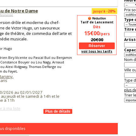
Heure
Prix so
su de Notre Dame
-28%
jusqu'à
 Jeunesse
Type d
rsion drôle et moderne du chef-
Tarif de Lancement
Dès
re de Victor Hugo, un savoureux
Titre
15€00
e de théâtre, de commedia dell'arte et
/pers
édie musicale.
20€00
Artist
or Hugo
Capaci
voir tous les tarifs
rien Biry-Vicente ou Pascal Buil ou Benjamin
Nom de 
 Constance Bouyer ou Lou Nagy, Arnaud
ou Alexi Ridgway, Thomas Deffarge ou
Ville o
m du Fayet,
Marigny
,
aris
Type de
plus de
0/2026 au 02/01/2027
Trier l
 au jeudi et le samedi à 14h et le
e à 11h
r à ma liste
us disponibles