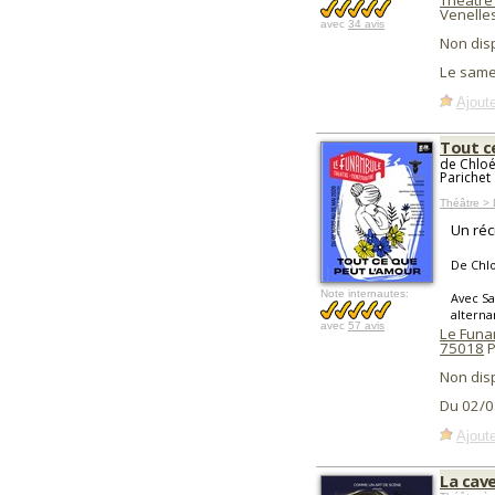
Théâtre
Venelle
avec
34 avis
Non dis
Le same
Ajoute
Tout c
de Chloé
Parichet
Théâtre >
Un réci
De Chlo
Note internautes:
Avec S
alterna
avec
57 avis
Le Funa
75018
P
Non dis
Du 02/0
Ajoute
La cave