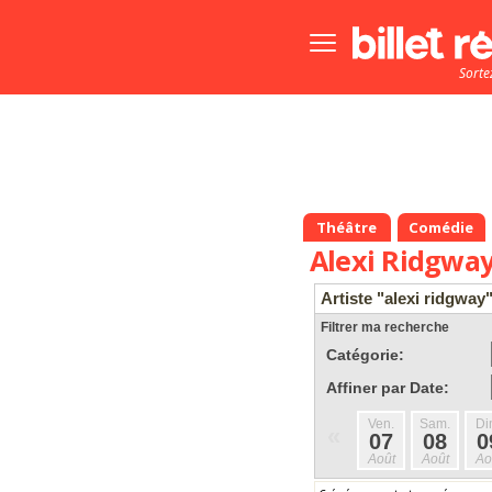
Bouton
menu
Sorte
principale
Théâtre
Comédie
Alexi Ridgwa
Artiste "alexi ridgway
Filtrer ma recherche
Catégorie:
Affiner par Date:
Ven.
Sam.
Di
«
07
08
0
Août
Août
Ao