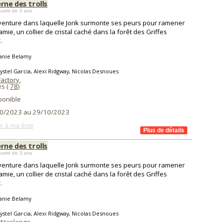
rne des trolls
partir de 3 ans
enture dans laquelle Jorik surmonte ses peurs pour ramener
amie, un collier de cristal caché dans la forêt des Griffes
.
anie Belamy
ystel Garcia, Alexi Ridgway, Nicolas Desnoues
Factory
,
es (
78
)
ponible
0/2023 au 29/10/2023
r à ma liste
rne des trolls
partir de 3 ans
enture dans laquelle Jorik surmonte ses peurs pour ramener
amie, un collier de cristal caché dans la forêt des Griffes
.
anie Belamy
ystel Garcia, Alexi Ridgway, Nicolas Desnoues