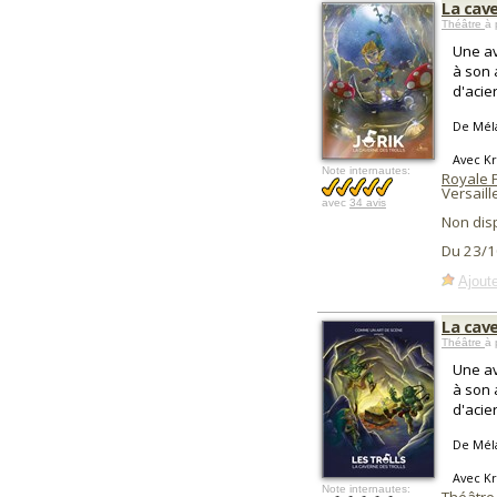
La cave
Théâtre
à 
Une av
à son 
d'acier
De Mél
Avec Kr
Note internautes:
Royale 
Versaill
avec
34 avis
Non dis
Du 23/1
Ajoute
La cave
Théâtre
à 
Une av
à son 
d'acier
De Mél
Avec Kr
Note internautes: