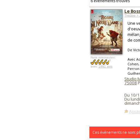
6 événements trouvés
Le Bos
Théâtre >
Une ve
d'oeuv
mélang
de com
De Vict
Note internautes:
Avec Ad
Cohen,
avec
1981 avis
Perron 
Guilhe
Studio 
75008
P
Du 10/1
Du lundi
dimanch
Ajoute
Ces évènements ne sont pl