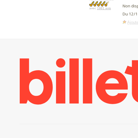
Non dis
avec
1981 avis
Du 12/1
Ajoute