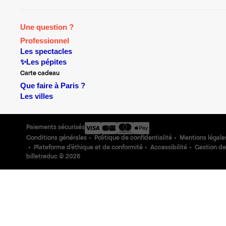
Une question ?
Professionnel
Les spectacles
✨Les pépites
Carte cadeau
Que faire à Paris ?
Les villes
Paiements sécurisés
Conditions générales
Politique de confidentialité
Mentions légale
Plateforme d'éthique et de conformité
Accessibilité
Gestion de
billetreduc ©
2026