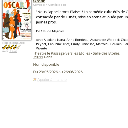
Oscar
Comédie > Comédie pop'
"Nous l'appellerons Blaise" ! La comédie culte 60's de
consacrée par de Funès, mise en scène et jouée par u
jeunes pros.
De Claude Magnier
Avec Alexiane Nana, Anne Rondeau, Auxane de Wolbock-Chati
Note internautes:
Peynet, Capucine Triot, Cindy Francisco, Matthieu Poulain, P
Vicente
avec
1 avis
Théâtre le Passage vers les Etoiles - Salle des Etoiles
,
75011
Paris
Non disponible
Du 29/05/2026 au 26/06/2026
Ajouter à ma liste