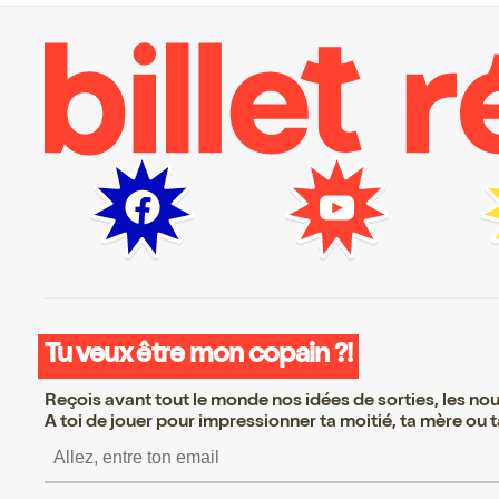
Tu veux être mon copain ?!
Reçois avant tout le monde nos idées de sorties, les nouv
A toi de jouer pour impressionner ta moitié, ta mère ou ta
S’inscrire S’inscrire S’