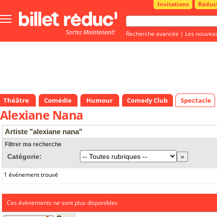
Invitations
Réduc
Bouton
menu
Sortez Maintenant!
principale
Recherche avancée
|
Les nouvea
Théâtre
Comédie
Humour
Comedy Club
Spectacle
Alexiane Nana
Artiste "alexiane nana"
Filtrer ma recherche
Catégorie:
1 événement trouvé
Ces évènements ne sont plus disponibles