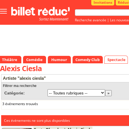
Invitations
Réduc
Bouton
menu
Sortez Maintenant!
principale
Recherche avancée
|
Les nouvea
Théâtre
Comédie
Humour
Comedy Club
Spectacle
Alexis Ciesla
Artiste "alexis ciesla"
Filtrer ma recherche
Catégorie:
3 événements trouvés
Ces évènements ne sont plus disponibles