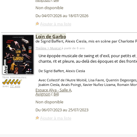
Non disponible
Du 04/07/2026 au 18/07/2026
Ajouter à ma liste
Loin de Garbo
de Sigrid Baffert, Alexis Ciesla, mis en scène par Charlotte 
Théâtre > Musical
à partir de 6 ans
Une épopée musicale de swing et d'exil, pour petits et
chante, rit et pleure, au-delà des époques et des fronti
De Sigrid Baffert, Alexis Ciesla
Note internautes:
Avec Collectif de l'Autre Moitié, Lisa Favre, Quentin Degeorges
Joakim Ciesla, Anaïs Poingt, Xavier Nuñez Lizama, Romain Mon
avec
22 avis
Espace Alya - Salle A
,
Avignon
(
84
)
Non disponible
Du 06/07/2023 au 25/07/2023
Ajouter à ma liste