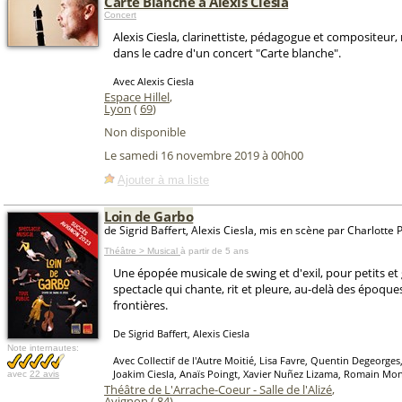
Carte Blanche à Alexis Ciesla
Concert
Alexis Ciesla, clarinettiste, pédagogue et compositeur,
dans le cadre d'un concert "Carte blanche".
Avec Alexis Ciesla
Espace Hillel
,
Lyon
(
69
)
Non disponible
Le samedi 16 novembre 2019 à 00h00
Ajouter à ma liste
Loin de Garbo
de Sigrid Baffert, Alexis Ciesla, mis en scène par Charlotte 
Théâtre > Musical
à partir de 5 ans
Une épopée musicale de swing et d'exil, pour petits et
spectacle qui chante, rit et pleure, au-delà des époque
frontières.
De Sigrid Baffert, Alexis Ciesla
Note internautes:
Avec Collectif de l'Autre Moitié, Lisa Favre, Quentin Degeorges
Joakim Ciesla, Anaïs Poingt, Xavier Nuñez Lizama, Romain Mon
avec
22 avis
Théâtre de L'Arrache-Coeur - Salle de l'Alizé
,
Avignon
(
84
)