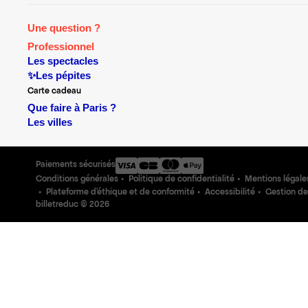
Une question ?
Professionnel
Les spectacles
✨Les pépites
Carte cadeau
Que faire à Paris ?
Les villes
Paiements sécurisés
Conditions générales
Politique de confidentialité
Mentions légale
Plateforme d'éthique et de conformité
Accessibilité
Gestion de
billetreduc ©
2026