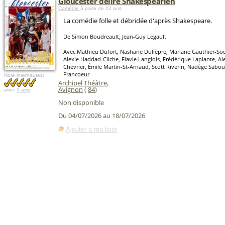
Gloucester délire Shakespearien
Comédie
à partir de 12 ans
La comédie folle et débridée d'après Shakespeare.
De Simon Boudreault, Jean-Guy Legault
Avec Mathieu Dufort, Nashane Dulièpre, Mariane Gauthier-Souc
Alexie Haddad-Cliche, Flavie Langlois, Frédérique Laplante, Al
Chevrier, Émile Martin-St-Arnaud, Scott Riverin, Nadège Sabour
Francoeur
Note internautes:
Archipel Théâtre
,
Avignon
(
84
)
avec
5 avis
Non disponible
Du 04/07/2026 au 18/07/2026
Ajouter à ma liste