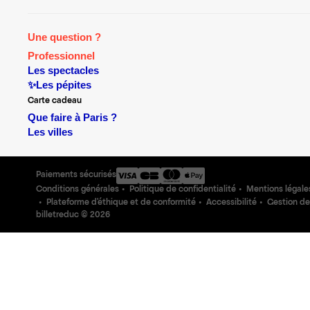
Une question ?
Professionnel
Les spectacles
✨Les pépites
Carte cadeau
Que faire à Paris ?
Les villes
Paiements sécurisés
Conditions générales
Politique de confidentialité
Mentions légale
Plateforme d'éthique et de conformité
Accessibilité
Gestion de
billetreduc ©
2026