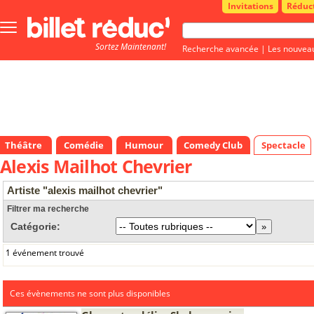
Invitations
Réduc
Bouton
menu
Sortez Maintenant!
principale
Recherche avancée
|
Les nouvea
Théâtre
Comédie
Humour
Comedy Club
Spectacle
Alexis Mailhot Chevrier
Artiste "alexis mailhot chevrier"
Filtrer ma recherche
Catégorie:
1 événement trouvé
Ces évènements ne sont plus disponibles