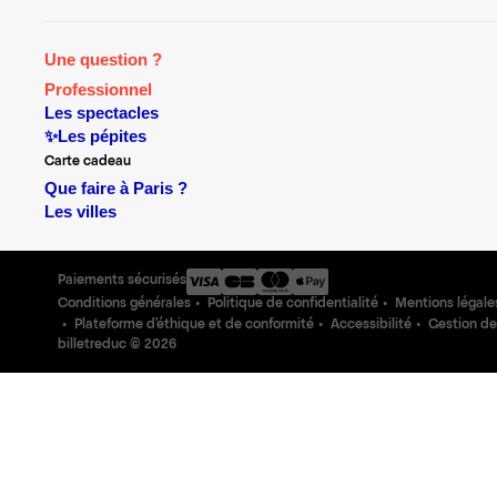
Une question ?
Professionnel
Les spectacles
✨Les pépites
Carte cadeau
Que faire à Paris ?
Les villes
Paiements sécurisés
Conditions générales
Politique de confidentialité
Mentions légale
Plateforme d'éthique et de conformité
Accessibilité
Gestion de
billetreduc ©
2026