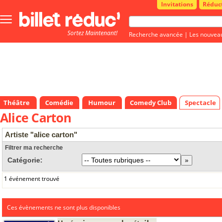
Invitations
Réduc
Bouton
menu
Sortez Maintenant!
principale
Recherche avancée
|
Les nouvea
Théâtre
Comédie
Humour
Comedy Club
Spectacle
Alice Carton
Artiste "alice carton"
Filtrer ma recherche
Catégorie:
1 événement trouvé
Ces évènements ne sont plus disponibles