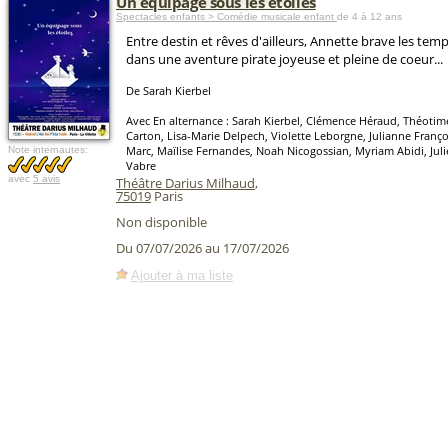
Un équipage sous les étoiles
Spectacles enfants > Comédie musicale enfant
de 4 à 12 ans
Entre destin et rêves d'ailleurs, Annette brave les temp
dans une aventure pirate joyeuse et pleine de coeur...
De Sarah Kierbel
Avec En alternance : Sarah Kierbel, Clémence Héraud, Théotime 
Carton, Lisa-Marie Delpech, Violette Leborgne, Julianne Franço
Marc, Maïlise Fernandes, Noah Nicogossian, Myriam Abidi, Julie
Note internautes:
Vabre
avec
5 avis
Théâtre Darius Milhaud
,
75019
Paris
Non disponible
Du 07/07/2026 au 17/07/2026
Ajouter à ma liste