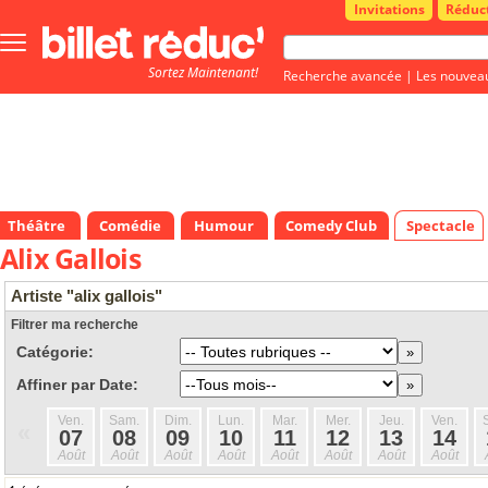
Invitations
Réduc
Bouton
menu
Sortez Maintenant!
principale
Recherche avancée
|
Les nouvea
Théâtre
Comédie
Humour
Comedy Club
Spectacle
Alix Gallois
Artiste "alix gallois"
Filtrer ma recherche
Catégorie:
Affiner par Date:
Ven.
Sam.
Dim.
Lun.
Mar.
Mer.
Jeu.
Ven.
«
07
08
09
10
11
12
13
14
Août
Août
Août
Août
Août
Août
Août
Août