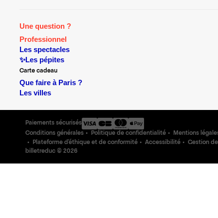
Une question ?
Professionnel
Les spectacles
✨Les pépites
Carte cadeau
Que faire à Paris ?
Les villes
Paiements sécurisés
Conditions générales
Politique de confidentialité
Mentions légale
Plateforme d'éthique et de conformité
Accessibilité
Gestion de
billetreduc ©
2026