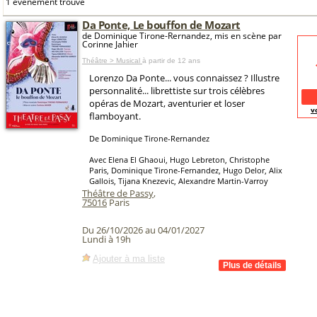
1 événement trouvé
Da Ponte, Le bouffon de Mozart
de Dominique Tirone-Rernandez, mis en scène par
Corinne Jahier
Théâtre > Musical
à partir de 12 ans
Lorenzo Da Ponte... vous connaissez ? Illustre
personnalité... librettiste sur trois célèbres
opéras de Mozart, aventurier et loser
v
flamboyant.
De Dominique Tirone-Rernandez
Avec Elena El Ghaoui, Hugo Lebreton, Christophe
Paris, Dominique Tirone-Fernandez, Hugo Delor, Alix
Gallois, Tijana Knezevic, Alexandre Martin-Varroy
Théâtre de Passy
,
75016
Paris
Du 26/10/2026 au 04/01/2027
Lundi à 19h
Ajouter à ma liste