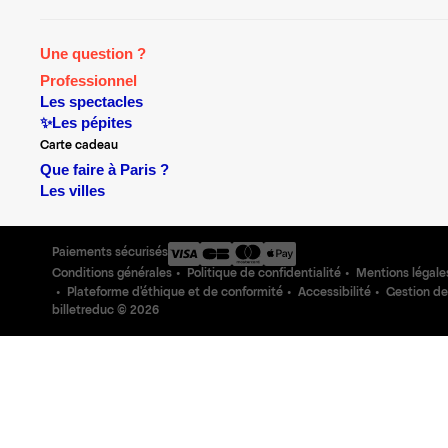
Une question ?
Professionnel
Les spectacles
✨Les pépites
Carte cadeau
Que faire à Paris ?
Les villes
Paiements sécurisés
Conditions générales
Politique de confidentialité
Mentions légale
Plateforme d'éthique et de conformité
Accessibilité
Gestion de
billetreduc ©
2026