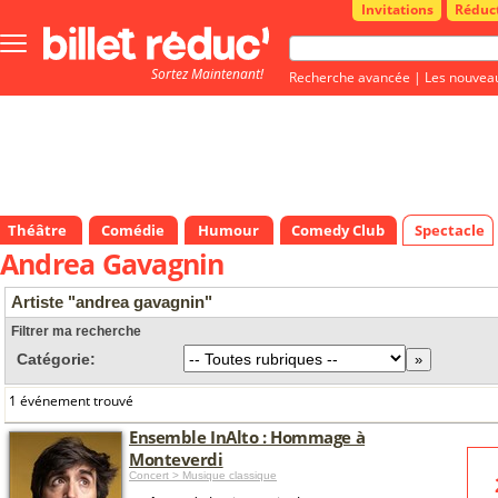
Invitations
Réduc
Bouton
menu
Sortez Maintenant!
principale
Recherche avancée
|
Les nouvea
Théâtre
Comédie
Humour
Comedy Club
Spectacle
Andrea Gavagnin
Artiste "andrea gavagnin"
Filtrer ma recherche
Catégorie:
1 événement trouvé
Ensemble InAlto : Hommage à
Monteverdi
Concert > Musique classique