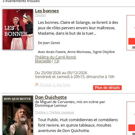
3 événements trouvés
Les bonnes
Théâtre
Les bonnes, Claire et Solange, se livrent à des
jeux de rôles pervers envers leur maîtresse,
Madame, dans le but de la tuer...
De Jean Genet
v
Avec Anaïs Fiastre, Anne Moriceau, Sigrid Objilère
Théâtre du Carré Rond
,
Marseille
(
13
)
Du 25/09/2026 au 05/12/2026
Vendredi et samedi à 20h15, dimanche à 16h
Ajouter à ma liste
Don Quichotte
de Miguel de Cervantes, mis en scène par
Dominique Lamour
Théâtre > Théâtre classique
Tout Public. Huit comédiennes et comédiens
font revivre, en quinze tableaux, moultes
aventures de Don Quichotte.
v