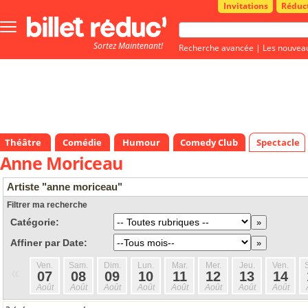
Invitations
Réduc
Bouton
menu
Sortez Maintenant!
principale
Recherche avancée
|
Les nouvea
Théâtre
Comédie
Humour
Comedy Club
Spectacle
Anne Moriceau
Artiste "anne moriceau"
Filtrer ma recherche
Catégorie:
Affiner par Date:
Ven.
Sam.
Dim.
Lun.
Mar.
Mer.
Jeu.
Ven.
«
07
08
09
10
11
12
13
14
Août
Août
Août
Août
Août
Août
Août
Août