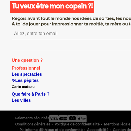
Tu veux être mon copain ?!
Reçois avant tout le monde nos idées de sorties, les nouv
A toi de jouer pour impressionner ta moitié, ta mère ou ta
S’inscrire S’inscrire S’insc
Une question ?
Professionnel
Les spectacles
✨Les pépites
Carte cadeau
Que faire à Paris ?
Les villes
Paiements sécurisés
Conditions générales
Politique de confidentialité
Mentions légale
Plateforme d'éthique et de conformité
Accessibilité
Gestion de