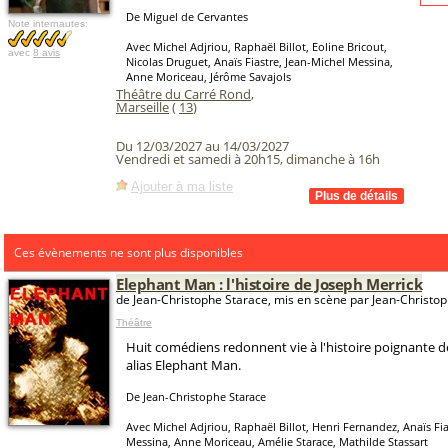
De Miguel de Cervantes
Note internautes:
Avec Michel Adjriou, Raphaël Billot, Eoline Bricout,
avec
8 avis
Nicolas Druguet, Anaïs Fiastre, Jean-Michel Messina,
Anne Moriceau, Jérôme Savajols
Théâtre du Carré Rond
,
Marseille
(
13
)
Du 12/03/2027 au 14/03/2027
Vendredi et samedi à 20h15, dimanche à 16h
Ajouter à ma liste
Ces évènements ne sont plus disponibles
Elephant Man : l'histoire de Joseph Merrick
de Jean-Christophe Starace, mis en scène par Jean-Christo
Théâtre
Huit comédiens redonnent vie à l'histoire poignante d
alias Elephant Man.
De Jean-Christophe Starace
Avec Michel Adjriou, Raphaël Billot, Henri Fernandez, Anaïs Fia
Messina, Anne Moriceau, Amélie Starace, Mathilde Stassart