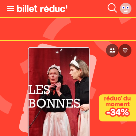
réduc' du
moment
-34%