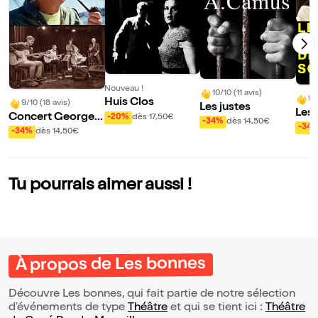
Nouveau !
10/10 (11 avis)
9/
Huis Clos
9/10 (18 avis)
Les justes
Les 
Concert Georges
-20%
dès 17,50€
-34%
dès 14,50€
Sca
-34
Brassens | par Do
-34%
dès 14,50€
minique Lamour
Tu pourrais aimer aussi !
À propos de Les bonnes
Découvre Les bonnes, qui fait partie de notre sélection
d’événements de type
Théâtre
et qui se tient ici :
Théâtre