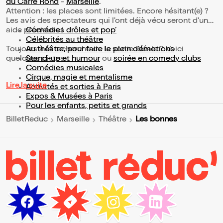
du Carré Rond
-
Marseille
.
Attention : les places sont limitées. Encore hésitant(e) ?
Les avis des spectateurs qui l'ont déjà vécu seront d'une
aide précieuse !
Comédies drôles et pop’
Célébrités au théâtre
Toujours à la recherche de la sortie idéale ? Voici
Au théâtre, pour faire le plein d’émotions
quelques pistes :
Stand-up et humour
ou
soirée en comedy clubs
Comédies musicales
Cirque, magie et mentalisme
Lire la suite
Activités et sorties à Paris
Expos & Musées à Paris
Pour les enfants, petits et grands
Les bonnes
BilletReduc
Marseille
Théâtre