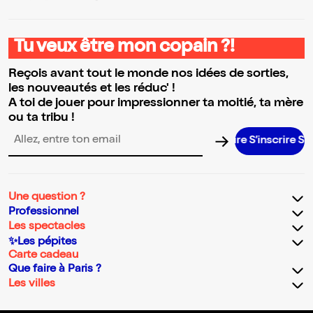
Tu veux être mon copain ?!
Reçois avant tout le monde nos idées de sorties,
les nouveautés et les réduc' !
A toi de jouer pour impressionner ta moitié, ta mère
ou ta tribu !
S’inscrire S’inscrir
Adresse email pour la newsletter
Une question ?
Professionnel
Les spectacles
✨Les pépites
Carte cadeau
Que faire à Paris ?
Les villes