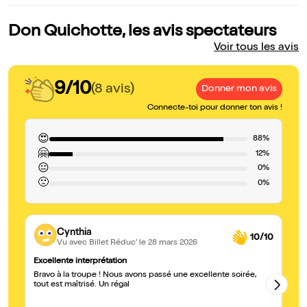
Don Quichotte, les avis spectateurs
Voir tous les avis
9/10
(8 avis)
Donner mon avis
Connecte-toi pour donner ton avis !
😍
88%
🤗
12%
😐
0%
🙁
0%
Cynthia
10/10
Vu avec Billet Réduc'
le 28 mars 2026
Excellente interprétation
A 
Bravo à la troupe ! Nous avons passé une excellente soirée,
Je
tout est maîtrisé. Un régal
lo
pa
pa