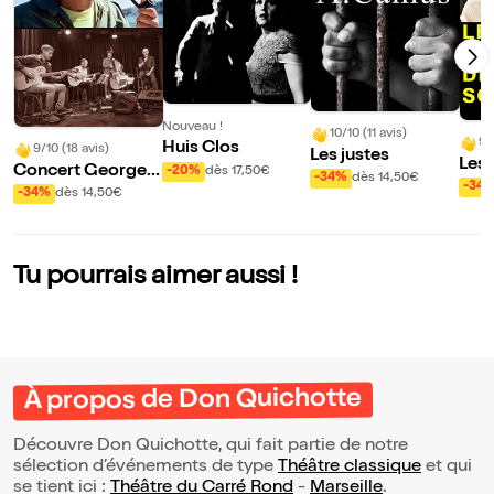
Nouveau !
10/10 (11 avis)
9/
Huis Clos
9/10 (18 avis)
Les justes
Les 
Concert Georges
-20%
dès 17,50€
-34%
dès 14,50€
Sca
-34
Brassens | par Do
-34%
dès 14,50€
minique Lamour
Tu pourrais aimer aussi !
À propos de Don Quichotte
Découvre Don Quichotte, qui fait partie de notre
sélection d’événements de type
Théâtre classique
et qui
se tient ici :
Théâtre du Carré Rond
-
Marseille
.