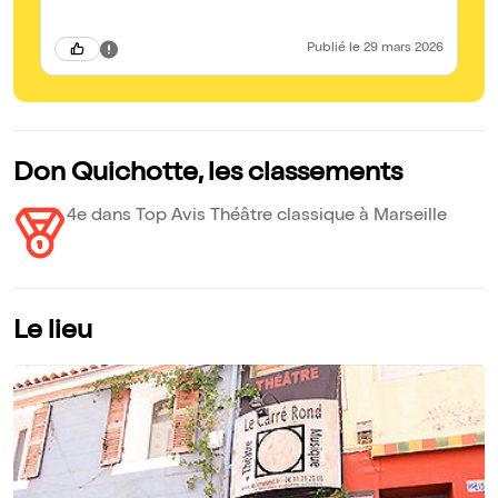
"G
ét
la
Publié
le 29 mars 2026
Do
tr
br
Don Quichotte, les classements
4e dans Top Avis Théâtre classique à Marseille
Le lieu