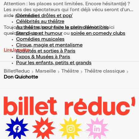
Attention : les places sont limitées. Encore hésitant(e) ?
Les avis des spectateurs qui l'ont déjà vécu seront d'une
aide précieuse !
Comédies drôles et pop’
Célébrités au théâtre
Toujours à la recherche de la sortie idéale ? Voici
Au théâtre, pour faire le plein d’émotions
quelques pistes :
Stand-up et humour
ou
soirée en comedy clubs
Comédies musicales
Cirque, magie et mentalisme
Lire la suite
Activités et sorties à Paris
Expos & Musées à Paris
Pour les enfants, petits et grands
BilletReduc
Marseille
Théâtre
Théâtre classique
Don Quichotte