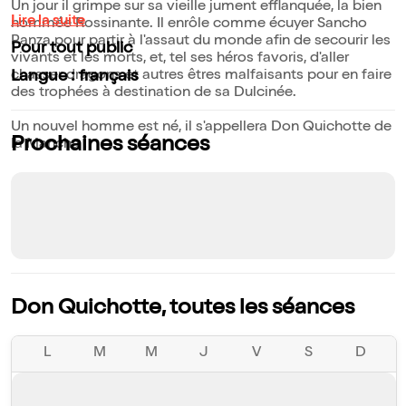
Un jour il grimpe sur sa vieille jument efflanquée, la bien
Lire la suite
nommée Rossinante. Il enrôle comme écuyer Sancho
Panza pour partir à l'assaut du monde afin de secourir les
Pour tout public
vivants et les morts, et, tel ses héros favoris, d'aller
chasser dragons et autres êtres malfaisants pour en faire
Langue : français
des trophées à destination de sa Dulcinée.
Un nouvel homme est né, il s'appellera Don Quichotte de
Prochaines séances
la Mancha !
Don Quichotte, toutes les séances
L
M
M
J
V
S
D