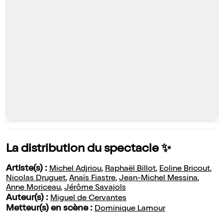
La distribution du spectacle ✨
Artiste(s) :
Michel Adjriou
,
Raphaël Billot
,
Eoline Bricout
,
Nicolas Druguet
,
Anaïs Fiastre
,
Jean-Michel Messina
,
Anne Moriceau
,
Jérôme Savajols
Auteur(s) :
Miguel de Cervantes
Metteur(s) en scène :
Dominique Lamour