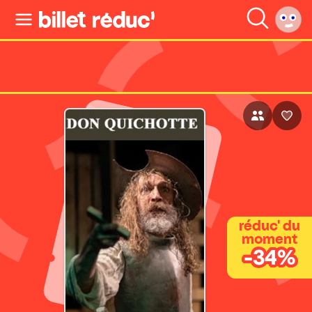
réduc' du
moment
-34%