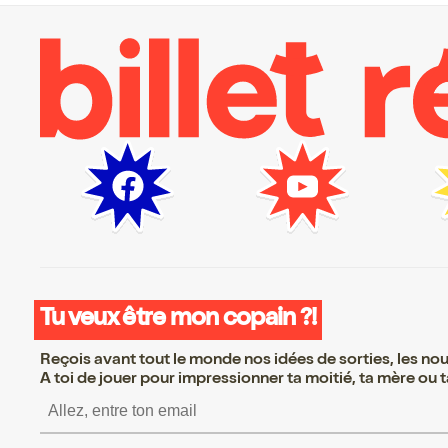
Tu veux être mon copain ?!
Reçois avant tout le monde nos idées de sorties, les nouv
A toi de jouer pour impressionner ta moitié, ta mère ou ta
S’inscrire S’inscrire S’