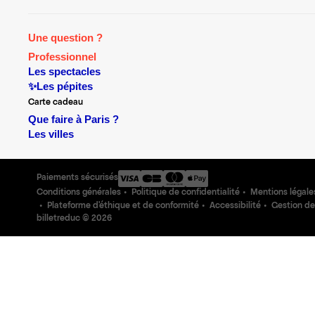
Une question ?
Professionnel
Les spectacles
✨Les pépites
Carte cadeau
Que faire à Paris ?
Les villes
Paiements sécurisés
Conditions générales
Politique de confidentialité
Mentions légale
Plateforme d'éthique et de conformité
Accessibilité
Gestion de
billetreduc ©
2026