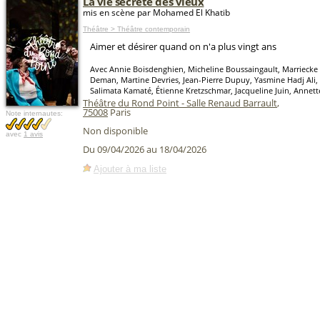
La vie secrète des vieux
mis en scène par Mohamed El Khatib
Théâtre > Théâtre contemporain
Aimer et désirer quand on n'a plus vingt ans
Avec Annie Boisdenghien, Micheline Boussaingault, Marriecke 
Deman, Martine Devries, Jean-Pierre Dupuy, Yasmine Hadj Ali, N
Salimata Kamaté, Étienne Kretzschmar, Jacqueline Juin, Annet
Théâtre du Rond Point - Salle Renaud Barrault
,
75008
Paris
Note internautes:
Non disponible
avec
1 avis
Du 09/04/2026 au 18/04/2026
Ajouter à ma liste