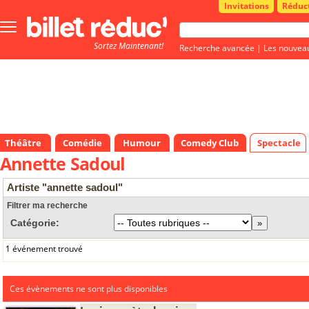
Invitations
Réduc
Bouton
menu
Sortez Maintenant!
principale
Recherche avancée
|
Les nouvea
Théâtre
Comédie
Humour
Comedy Club
Spectacle
Annette Sadoul
Artiste "annette sadoul"
Filtrer ma recherche
Catégorie:
1 événement trouvé
Ces évènements ne sont plus disponibles