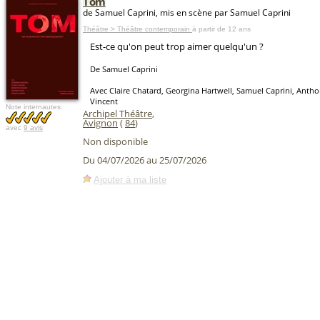
Tom
de Samuel Caprini, mis en scène par Samuel Caprini
Théâtre > Théâtre contemporain
à partir de 12 ans
Est-ce qu'on peut trop aimer quelqu'un ?
De Samuel Caprini
Avec Claire Chatard, Georgina Hartwell, Samuel Caprini, Antho
Vincent
Note internautes:
Archipel Théâtre
,
Avignon
(
84
)
avec
9 avis
Non disponible
Du 04/07/2026 au 25/07/2026
Ajouter à ma liste