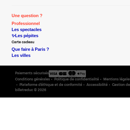
Une question ?
Professionnel
Les spectacles
✨Les pépites
Carte cadeau
Que faire à Paris ?
Les villes
Paiements sécurisés
Conditions générales
Politique de confidentialité
Mentions légale
Plateforme d'éthique et de conformité
Accessibilité
Gestion de
billetreduc ©
2026