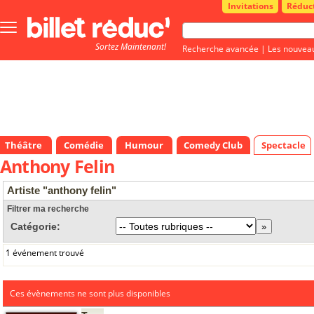
Invitations
Réduc
Bouton
menu
Sortez Maintenant!
principale
Recherche avancée
|
Les nouvea
Théâtre
Comédie
Humour
Comedy Club
Spectacle
Anthony Felin
Artiste "anthony felin"
Filtrer ma recherche
Catégorie:
1 événement trouvé
Ces évènements ne sont plus disponibles