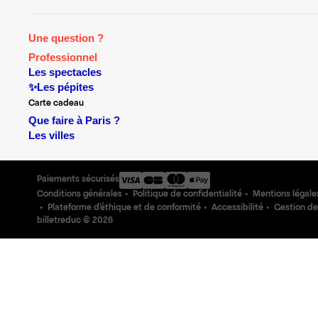
Une question ?
Professionnel
Les spectacles
✨Les pépites
Carte cadeau
Que faire à Paris ?
Les villes
Paiements sécurisés
Conditions générales
Politique de confidentialité
Mentions légale
Plateforme d'éthique et de conformité
Accessibilité
Gestion de
billetreduc ©
2026