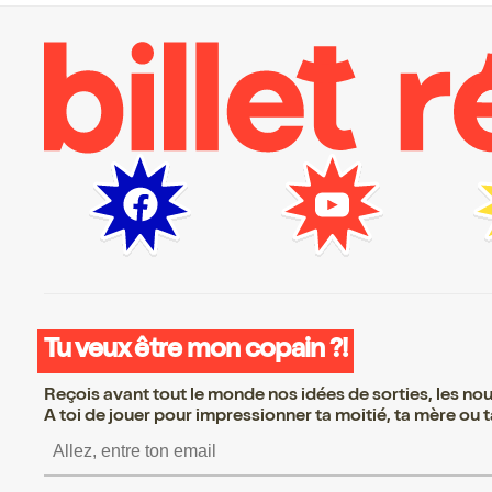
Tu veux être mon copain ?!
Reçois avant tout le monde nos idées de sorties, les nouv
A toi de jouer pour impressionner ta moitié, ta mère ou ta
S’inscrire S’inscrire S