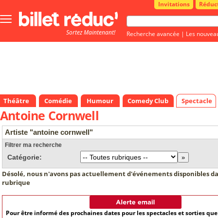
Invitations
Réduc
Bouton
menu
Sortez Maintenant!
principale
Recherche avancée
|
Les nouvea
Théâtre
Comédie
Humour
Comedy Club
Spectacle
Antoine Cornwell
Artiste "antoine cornwell"
Filtrer ma recherche
Catégorie:
Désolé, nous n'avons pas actuellement d'événements disponibles da
rubrique
Pour être informé des prochaines dates pour les spectacles et sorties qu