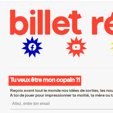
Tu veux être mon copain ?!
Reçois avant tout le monde nos idées de sorties, les nouv
A toi de jouer pour impressionner ta moitié, ta mère ou ta
S’inscrire S’inscrire S’