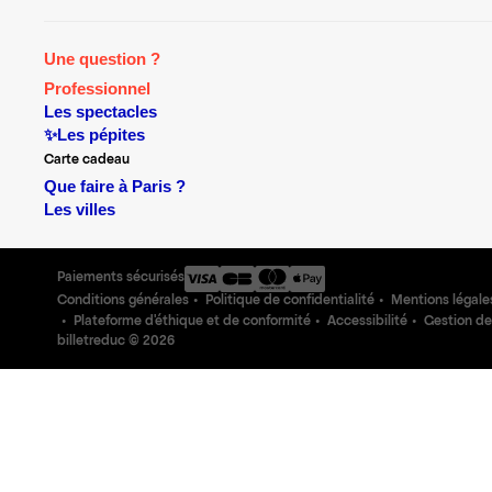
Une question ?
Professionnel
Les spectacles
✨Les pépites
Carte cadeau
Que faire à Paris ?
Les villes
Paiements sécurisés
Conditions générales
Politique de confidentialité
Mentions légale
Plateforme d'éthique et de conformité
Accessibilité
Gestion de
billetreduc ©
2026