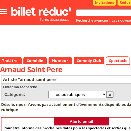
Invitations
Réduc
Bouton
menu
Sortez Maintenant!
principale
Recherche avancée
|
Les nouvea
Théâtre
Comédie
Humour
Comedy Club
Spectacle
Arnaud Saint Pere
Artiste "arnaud saint pere"
Filtrer ma recherche
Catégorie:
Désolé, nous n'avons pas actuellement d'événements disponibles da
rubrique
Pour être informé des prochaines dates pour les spectacles et sorties qu