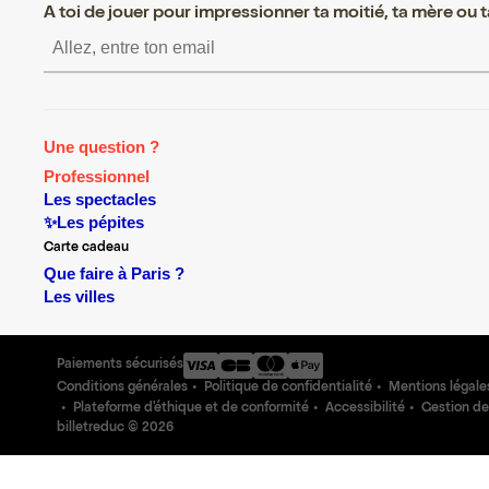
A toi de jouer pour impressionner ta moitié, ta mère ou ta
S’inscrire S’inscrire S’inscrir
Une question ?
Professionnel
Les spectacles
✨Les pépites
Carte cadeau
Que faire à Paris ?
Les villes
Paiements sécurisés
Conditions générales
Politique de confidentialité
Mentions légale
Plateforme d'éthique et de conformité
Accessibilité
Gestion de
billetreduc ©
2026