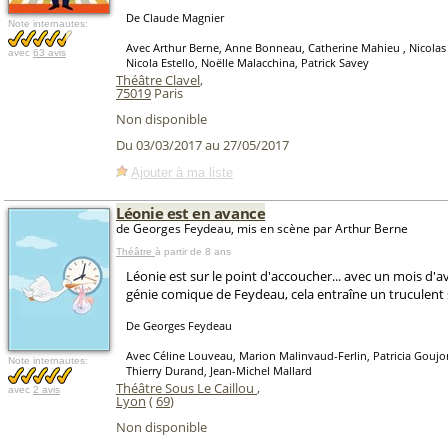
De Claude Magnier
Note internautes:
Avec Arthur Berne, Anne Bonneau, Catherine Mahieu , Nicola
avec
63 avis
Nicola Estello, Noëlle Malacchina, Patrick Savey
Théâtre Clavel
,
75019
Paris
Non disponible
Du 03/03/2017 au 27/05/2017
Ajouter à ma liste
Léonie est en avance
de Georges Feydeau, mis en scène par Arthur Berne
Théâtre
à partir de 8 ans
Léonie est sur le point d'accoucher... avec un mois d'
génie comique de Feydeau, cela entraîne un truculent s
De Georges Feydeau
Avec Céline Louveau, Marion Malinvaud-Ferlin, Patricia Goujo
Note internautes:
Thierry Durand, Jean-Michel Mallard
Théâtre Sous Le Caillou
,
avec
2 avis
Lyon
(
69
)
Non disponible