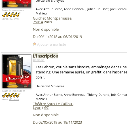
De Gérald Sibleyras
Avec Arthur Berne, Anne Bonneau, Julien Doussot, Joël Grimau
Note internautes:
Mahieu
Guichet Montparnasse
,
avec
41 avis
75014
Paris
Non disponible
Du 09/11/2018 au 06/01/2019
Ajouter à ma liste
L'inscription
Comédie
Les Lebrun, couple sans histoire, emménage dans une
standing. Une semaine après, un graffiti dans l'ascense
con ".
De Gérald Sibleyras
Note internautes:
Avec Arthur Berne, Anne Bonneau, Thierry Durand, Joël Grima
Mahieu
avec
41 avis
Théâtre Sous Le Caillou
,
Lyon
(
69
)
Non disponible
Du 02/05/2019 au 18/11/2023