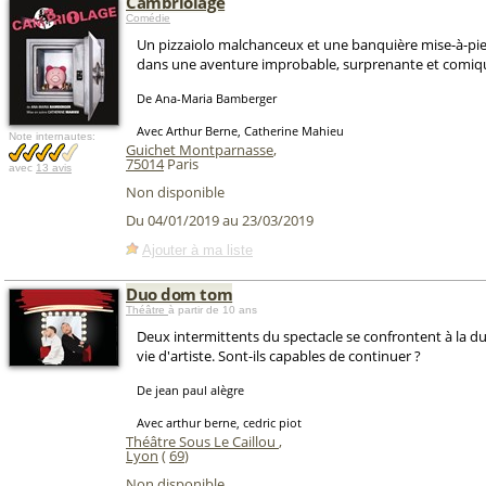
Cambriolage
Comédie
Un pizzaiolo malchanceux et une banquière mise-à-pi
dans une aventure improbable, surprenante et comiqu
De Ana-Maria Bamberger
Avec Arthur Berne, Catherine Mahieu
Note internautes:
Guichet Montparnasse
,
75014
Paris
avec
13 avis
Non disponible
Du 04/01/2019 au 23/03/2019
Ajouter à ma liste
Duo dom tom
Théâtre
à partir de 10 ans
Deux intermittents du spectacle se confrontent à la dur
vie d'artiste. Sont-ils capables de continuer ?
De jean paul alègre
Avec arthur berne, cedric piot
Théâtre Sous Le Caillou
,
Lyon
(
69
)
Non disponible