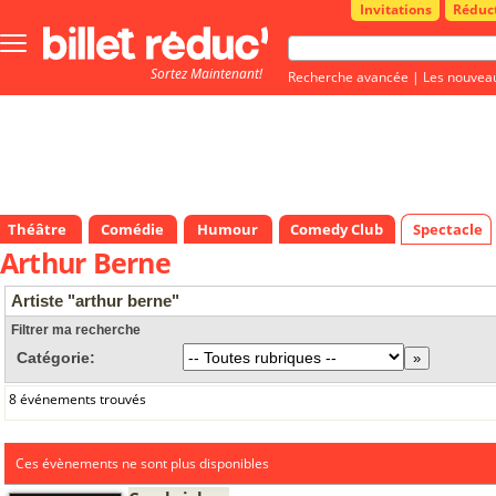
Invitations
Réduc
Bouton
menu
Sortez Maintenant!
principale
Recherche avancée
|
Les nouvea
Théâtre
Comédie
Humour
Comedy Club
Spectacle
Arthur Berne
Artiste "arthur berne"
Filtrer ma recherche
Catégorie:
8 événements trouvés
Ces évènements ne sont plus disponibles