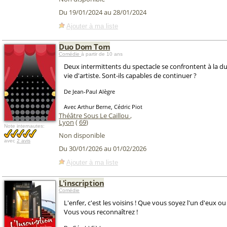
Du 19/01/2024 au 28/01/2024
Ajouter à ma liste
Duo Dom Tom
Comédie
à partir de 10 ans
Deux intermittents du spectacle se confrontent à la dur
vie d'artiste. Sont-ils capables de continuer ?
De Jean-Paul Alègre
Avec Arthur Berne, Cédric Piot
Théâtre Sous Le Caillou
,
Lyon
(
69
)
Note internautes:
Non disponible
avec
2 avis
Du 30/01/2026 au 01/02/2026
Ajouter à ma liste
L'inscription
Comédie
L'enfer, c'est les voisins ! Que vous soyez l'un d'eux ou 
Vous vous reconnaîtrez !