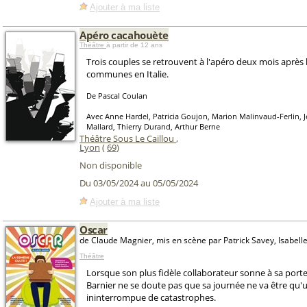
Ajouter à ma liste
Apéro cacahouète
Théâtre
à partir de 12 ans
Trois couples se retrouvent à l'apéro deux mois après
communes en Italie.
De Pascal Coulan
Avec Anne Hardel, Patricia Goujon, Marion Malinvaud-Ferlin, 
Mallard, Thierry Durand, Arthur Berne
Théâtre Sous Le Caillou
,
Lyon
(
69
)
Non disponible
Du 03/05/2024 au 05/05/2024
Ajouter à ma liste
Oscar
de Claude Magnier, mis en scène par Patrick Savey, Isabel
Théâtre
Lorsque son plus fidèle collaborateur sonne à sa port
Barnier ne se doute pas que sa journée ne va être qu'
ininterrompue de catastrophes.