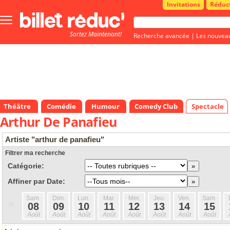
Invitations
Réduc
Bouton
menu
Sortez Maintenant!
principale
Recherche avancée
|
Les nouvea
Théâtre
Comédie
Humour
Comedy Club
Spectacle
Arthur De Panafieu
Artiste "arthur de panafieu"
Filtrer ma recherche
Catégorie:
Affiner par Date:
Sam.
Dim.
Lun.
Mar.
Mer.
Jeu.
Ven.
Sam.
«
08
09
10
11
12
13
14
15
Août
Août
Août
Août
Août
Août
Août
Août