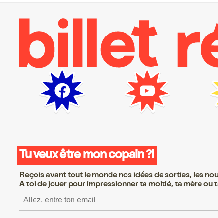
Tu veux être mon copain ?!
Reçois avant tout le monde nos idées de sorties, les nouv
A toi de jouer pour impressionner ta moitié, ta mère ou ta
S’inscrire S’inscrire S