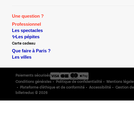
Une question ?
Professionnel
Les spectacles
✨Les pépites
Carte cadeau
Que faire à Paris ?
Les villes
Paiements sécurisés
Conditions générales
Politique de confidentialité
Mentions légale
Plateforme d'éthique et de conformité
Accessibilité
Gestion de
billetreduc ©
2026