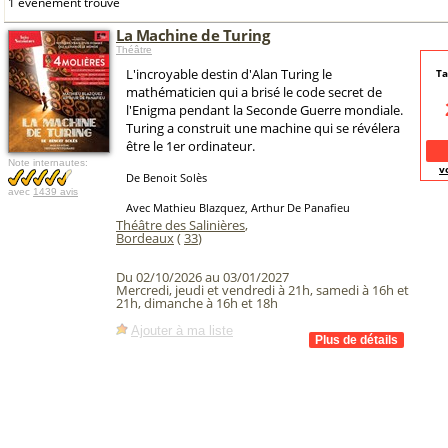
1 événement trouvé
La Machine de Turing
Théâtre
L'incroyable destin d'Alan Turing le
Ta
mathématicien qui a brisé le code secret de
l'Enigma pendant la Seconde Guerre mondiale.
Turing a construit une machine qui se révélera
être le 1er ordinateur.
Note internautes:
v
De Benoit Solès
avec
1439 avis
Avec Mathieu Blazquez, Arthur De Panafieu
Théâtre des Salinières
,
Bordeaux
(
33
)
Du 02/10/2026 au 03/01/2027
Mercredi, jeudi et vendredi à 21h, samedi à 16h et
21h, dimanche à 16h et 18h
Ajouter à ma liste