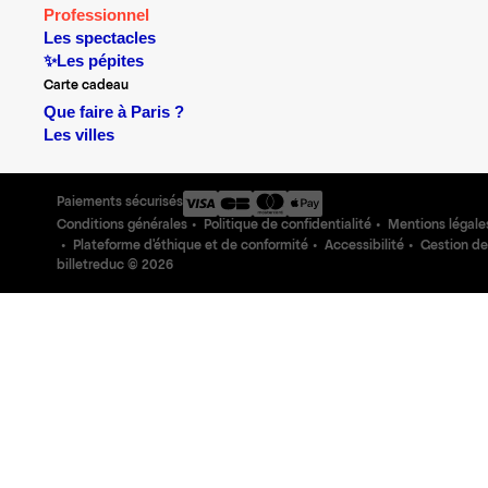
Professionnel
Les spectacles
✨Les pépites
Carte cadeau
Que faire à Paris ?
Les villes
Paiements sécurisés
Conditions générales
Politique de confidentialité
Mentions légale
Plateforme d'éthique et de conformité
Accessibilité
Gestion de
billetreduc ©
2026