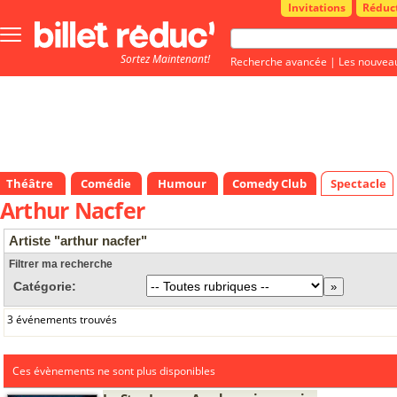
Invitations
Réduc
Bouton
menu
Sortez Maintenant!
principale
Recherche avancée
|
Les nouvea
Théâtre
Comédie
Humour
Comedy Club
Spectacle
Arthur Nacfer
Artiste "arthur nacfer"
Filtrer ma recherche
Catégorie:
3 événements trouvés
Ces évènements ne sont plus disponibles