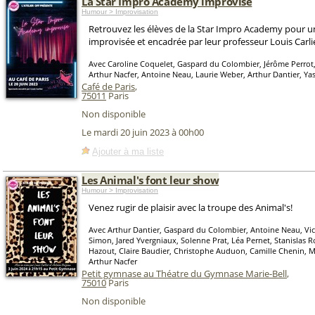
La Star Impro Academy improvise
Humour > Improvisation
Retrouvez les élèves de la Star Impro Academy pour u
improvisée et encadrée par leur professeur Louis Carli
Avec Caroline Coquelet, Gaspard du Colombier, Jérôme Perrot,
Arthur Nacfer, Antoine Neau, Laurie Weber, Arthur Dantier, Ya
Café de Paris
,
75011
Paris
Non disponible
Le mardi 20 juin 2023 à 00h00
Ajouter à ma liste
Les Animal's font leur show
Humour > Improvisation
Venez rugir de plaisir avec la troupe des Animal's!
Avec Arthur Dantier, Gaspard du Colombier, Antoine Neau, Vi
Simon, Jared Yvergniaux, Solenne Prat, Léa Pernet, Stanislas 
Hazout, Claire Baudier, Christophe Auduon, Camille Chenin, M
Arthur Nacfer
Petit gymnase au Théatre du Gymnase Marie-Bell
,
75010
Paris
Non disponible