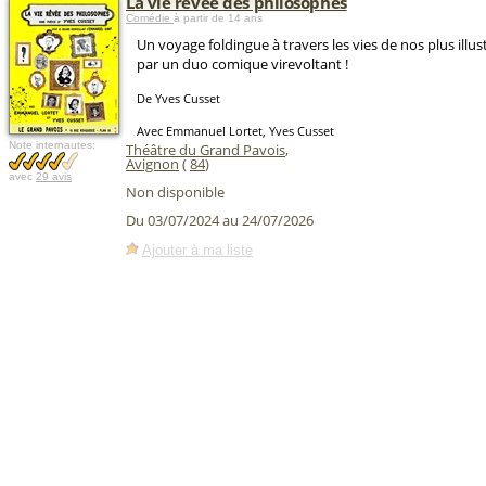
La vie rêvée des philosophes
Comédie
à partir de 14 ans
Un voyage foldingue à travers les vies de nos plus illu
par un duo comique virevoltant !
De Yves Cusset
Avec Emmanuel Lortet, Yves Cusset
Note internautes:
Théâtre du Grand Pavois
,
Avignon
(
84
)
avec
29 avis
Non disponible
Du 03/07/2024 au 24/07/2026
Ajouter à ma liste