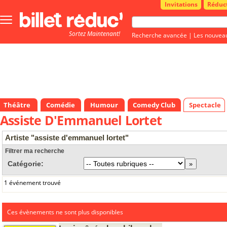
Invitations
Réduc
Bouton
menu
Sortez Maintenant!
principale
Recherche avancée
|
Les nouvea
Théâtre
Comédie
Humour
Comedy Club
Spectacle
Assiste D'Emmanuel Lortet
Artiste "assiste d'emmanuel lortet"
Filtrer ma recherche
Catégorie:
1 événement trouvé
Ces évènements ne sont plus disponibles