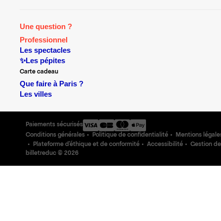
Une question ?
Professionnel
Les spectacles
✨Les pépites
Carte cadeau
Que faire à Paris ?
Les villes
Paiements sécurisés
Conditions générales
Politique de confidentialité
Mentions légale
Plateforme d'éthique et de conformité
Accessibilité
Gestion de
billetreduc ©
2026