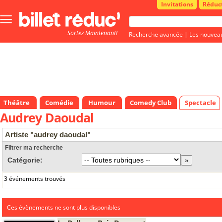
Invitations
Réduc
Bouton
menu
Sortez Maintenant!
principale
Recherche avancée
|
Les nouvea
Théâtre
Comédie
Humour
Comedy Club
Spectacle
Audrey Daoudal
Artiste "audrey daoudal"
Filtrer ma recherche
Catégorie:
3 événements trouvés
Ces évènements ne sont plus disponibles