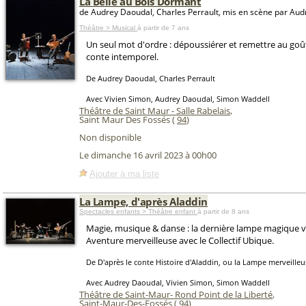
La Belle au Bois Dormant
de Audrey Daoudal, Charles Perrault, mis en scène par Au
Théâtre > Musical
à partir de 7 ans
Un seul mot d'ordre : dépoussiérer et remettre au goû
conte intemporel.
De Audrey Daoudal, Charles Perrault
Avec Vivien Simon, Audrey Daoudal, Simon Waddell
Théâtre de Saint Maur - Salle Rabelais
,
Saint Maur Des Fossés (
94
)
Non disponible
Le dimanche 16 avril 2023 à 00h00
Ajouter à ma liste
La Lampe, d'après Aladdin
Spectacles enfants > Théâtre enfant
à partir de 8 ans
Magie, musique & danse : la dernière lampe magique v
Aventure merveilleuse avec le Collectif Ubique.
De D'après le conte Histoire d'Aladdin, ou la Lampe merveilleu
Avec Audrey Daoudal, Vivien Simon, Simon Waddell
Théâtre de Saint-Maur- Rond Point de la Liberté
,
Saint-Maur-Des-Fossés (
94
)