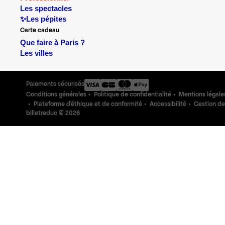
Les spectacles
✨Les pépites
Carte cadeau
Que faire à Paris ?
Les villes
Paiements sécurisés
Conditions générales
Politique de confidentialité
Mentions légale
Plateforme d'éthique et de conformité
Accessibilité
Gestion de
billetreduc ©
2026