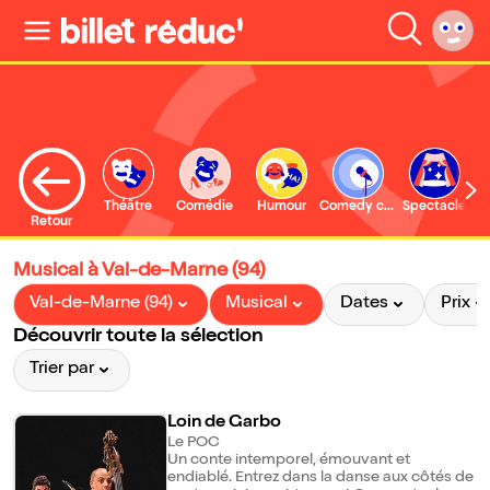
Théâtre
Comédie
Humour
Comedy club
Spectacle
Retour
Musical à Val-de-Marne (94)
Val-de-Marne (94)
Musical
Dates
Prix
Découvrir toute la sélection
Trier par
Loin de Garbo
Le POC
Un conte intemporel, émouvant et
endiablé. Entrez dans la danse aux côtés de