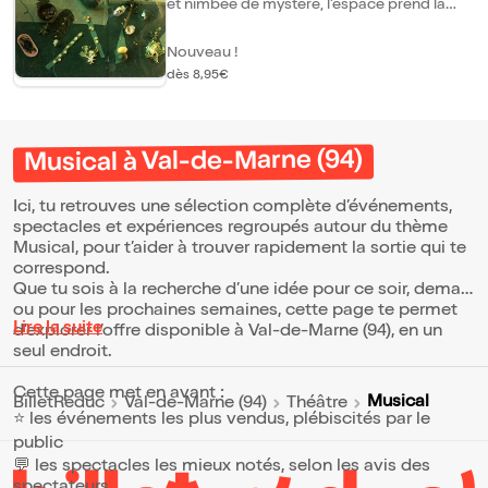
et nimbée de mystère, l'espace prend la
planète Koltèsienne.
forme d'une petite colline verte, une butte
végétale, un fragment de paysage vivant,
Nouveau !
un petit écosystème. Recouverte de
mousses et de feuilles, elle respire, palpite,
dès 8,95€
s'éveille lentement. Quelqu'un habite là. Un
corps-jardin. Un corps-arbre. Une foule des
petites créatures (serpent, grenouille,
pivert, mais aussi feuilles) sera fabriquées à
Musical à Val-de-Marne (94)
partir de matières végétales glanées,
préservant ainsi les odeurs de sous-bois et
de chlorophylle, partie intégrante du vert.
Ici, tu retrouves une sélection complète d’événements,
spectacles et expériences regroupés autour du thème
Musical, pour t’aider à trouver rapidement la sortie qui te
correspond.
Que tu sois à la recherche d’une idée pour ce soir, demain
ou pour les prochaines semaines, cette page te permet
Lire la suite
d’explorer l’offre disponible à Val-de-Marne (94), en un
seul endroit.
Cette page met en avant :
Musical
BilletReduc
Val-de-Marne (94)
Théâtre
⭐ les événements les plus vendus, plébiscités par le
public
💬 les spectacles les mieux notés, selon les avis des