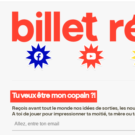
Tu veux être mon copain ?!
Reçois avant tout le monde nos idées de sorties, les nouv
A toi de jouer pour impressionner ta moitié, ta mère ou ta
S’inscrire S’inscrire S