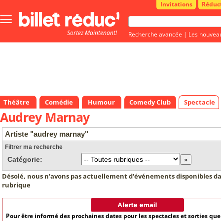
Invitations
Réduc
Bouton
menu
Sortez Maintenant!
principale
Recherche avancée
|
Les nouvea
Théâtre
Comédie
Humour
Comedy Club
Spectacle
Audrey Marnay
Artiste "audrey marnay"
Filtrer ma recherche
Catégorie:
Désolé, nous n'avons pas actuellement d'événements disponibles da
rubrique
Pour être informé des prochaines dates pour les spectacles et sorties qu