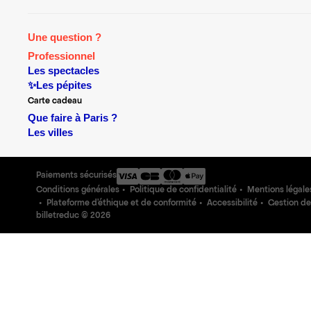
Une question ?
Professionnel
Les spectacles
✨Les pépites
Carte cadeau
Que faire à Paris ?
Les villes
Paiements sécurisés
Conditions générales
Politique de confidentialité
Mentions légale
Plateforme d'éthique et de conformité
Accessibilité
Gestion de
billetreduc ©
2026