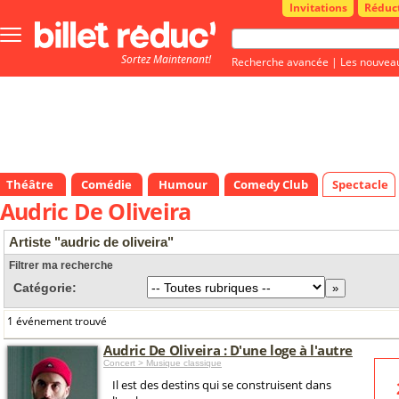
Invitations
Réduc
Bouton
menu
Sortez Maintenant!
principale
Recherche avancée
|
Les nouvea
Théâtre
Comédie
Humour
Comedy Club
Spectacle
Audric De Oliveira
Artiste "audric de oliveira"
Filtrer ma recherche
Catégorie:
1 événement trouvé
Audric De Oliveira : D'une loge à l'autre
Concert > Musique classique
Il est des destins qui se construisent dans