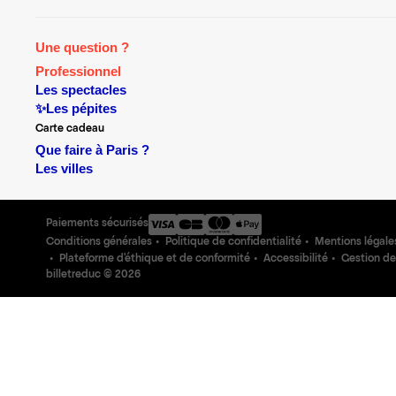
Une question ?
Professionnel
Les spectacles
✨Les pépites
Carte cadeau
Que faire à Paris ?
Les villes
Paiements sécurisés
Conditions générales
Politique de confidentialité
Mentions légale
Plateforme d'éthique et de conformité
Accessibilité
Gestion de
billetreduc ©
2026