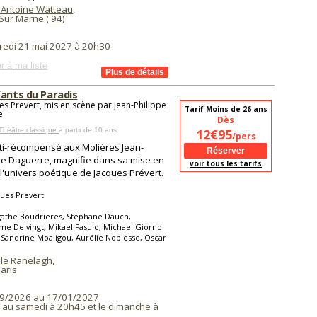
 Antoine Watteau
,
Sur Marne (
94
)
redi 21 mai 2027 à 20h30
r à ma liste
fants du Paradis
es Prevert, mis en scène par Jean-Philippe
Tarif Moins de 26 ans
e
Dès
Théâtre classique
à partir de 10 ans
12€95
/pers
ti-récompensé aux Molières Jean-
pe Daguerre, magnifie dans sa mise en
voir tous les tarifs
l'univers poétique de Jacques Prévert.
ues Prevert
gathe Boudrieres, Stéphane Dauch,
me Delvingt, Mikael Fasulo, Michael Giorno
Sandrine Moaligou, Aurélie Noblesse, Oscar
 le Ranelagh
,
aris
9/2026 au 17/01/2027
i au samedi à 20h45 et le dimanche à