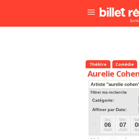
Bouton
menu
Sorte
principale
Théâtre
Comédie
Aurelie Cohe
Artiste "aurelie cohen
Filtrer ma recherche
Catégorie:
Affiner par Date:
Jeu.
Ven.
Sa
«
06
07
0
Août
Août
Ao