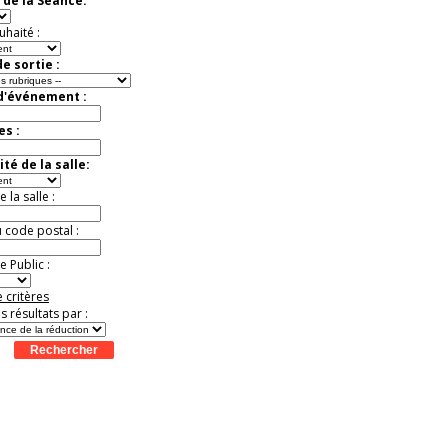
 de la Séance:
virtuelle à la Cité de
l'Histoire
uhaité :
Expérience unique !
Offre
promotionnelle.
e sortie :
Jusqu'à -35%
 d'événement :
es :
té de la salle:
la salle :
u code postal :
 Public :
 critères
es résultats par :