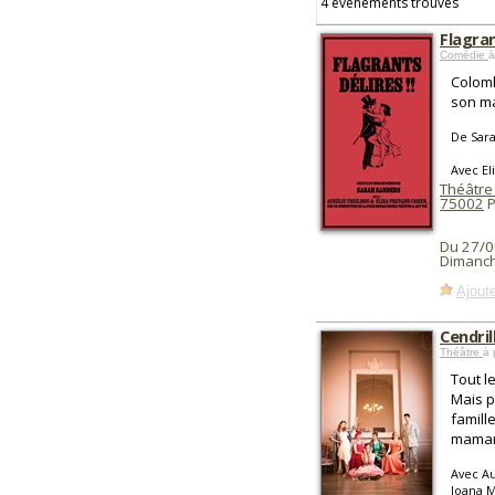
4 événements trouvés
Flagran
Comédie
à
Colomb
son ma
De Sar
Avec El
Théâtre
75002
P
Du 27/0
Dimanch
Ajoute
Cendril
Théâtre
à 
Tout l
Mais p
famille
maman
Avec Au
Joana M