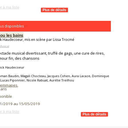
r à ma liste
us disponibles
ou les bains
ck Haudecoeur, mis en scène par Lissa Trocmé
Musical
ctacle musical divertissant, truffé de gags, une cure de rires,
our fin, des chansons
rick Haudecoeur
oman Baudin, Magali Chocteau, Jacques Cohen, Aura Lacaze, Dominique
 Lucas Piponnier, Nicole Rabuat, Aurélie Treilhou
 Jemmapes
,
aris
ponible
1/2019 au 15/05/2019
r à ma liste