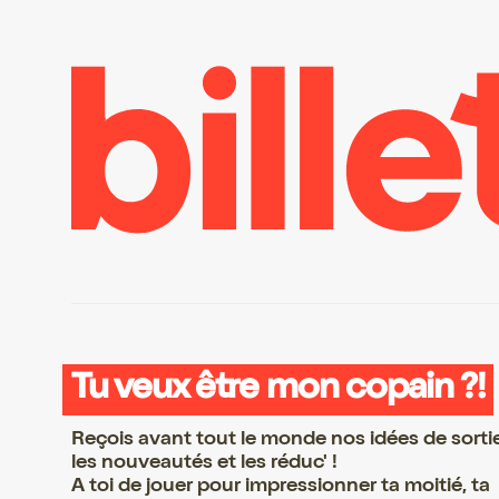
Tu veux être mon copain ?!
Reçois avant tout le monde nos idées de sorti
les nouveautés et les réduc' !
A toi de jouer pour impressionner ta moitié, ta