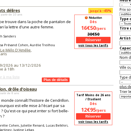
Heure
Prix so
ts délires
-45%
jusqu'à
 partir de 10 ans
Type d
e trouve dans la poche de pantalon de
Dès
ri la lettre d'une autre femme.
16€50
Titre
/pers
30€50
ah Sanders
Artist
isa Prévand Cohen, Aurélie Treilhou
voir tous les tarifs
Capaci
 Le Mélo D'Amélie
,
aris
Nom de 
9/2026 au 13/12/2026
Ville o
e à 18h
r à ma liste
Type de
plus de
lon, drôle d'oiseau
Trier l
partir de 8 ans
Tarif Moins de 26 ans
/ Etudiant
e monde connaît l'histoire de Cendrillon.
Dès
ourquoi est-elle mise à l'écart par sa
12€95
/pers
 ? Qu'est-ce qui peut irriter si fort belle-
 ?
voir tous les tarifs
rélie Cohen, Juliette Renard, Lucas Belkhiri,
artinez, Justine Lebas