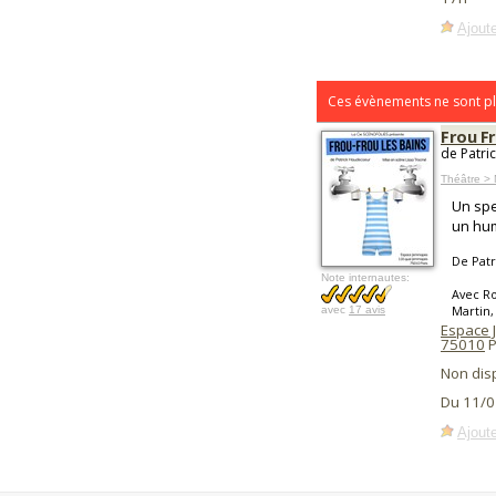
Ajoute
Ces évènements ne sont pl
Frou Fr
de Patri
Théâtre > 
Un spe
un hum
De Pat
Note internautes:
Avec R
Martin,
avec
17 avis
Espace
75010
P
Non dis
Du 11/0
Ajoute