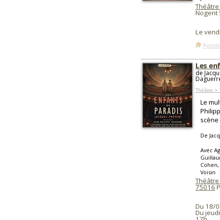
Théâtre
Nogent 
Le vend
Ajoute
Les en
de Jacqu
Daguerr
Théâtre > 
Le mul
Philip
scène 
De Jacq
Avec A
Guillau
Cohen, 
Voisin
Théâtre
75016
P
Du 18/0
Du jeud
17h