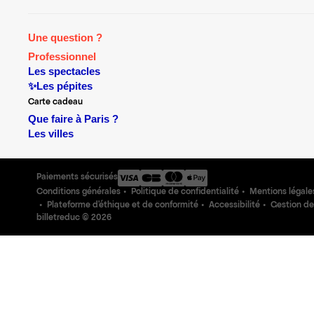
Une question ?
Professionnel
Les spectacles
✨Les pépites
Carte cadeau
Que faire à Paris ?
Les villes
Paiements sécurisés
Conditions générales
Politique de confidentialité
Mentions légale
Plateforme d'éthique et de conformité
Accessibilité
Gestion de
billetreduc ©
2026