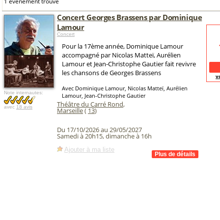
1 événement trouvé
Concert Georges Brassens par Dominique
Lamour
Concert
Pour la 17ème année, Dominique Lamour
accompagné par Nicolas Matteï, Aurélien
Lamour et Jean-Christophe Gautier fait revivre
les chansons de Georges Brassens
v
Avec Dominique Lamour, Nicolas Matteï, Aurélien
Note internautes:
Lamour, Jean-Christophe Gautier
Théâtre du Carré Rond
,
avec
18 avis
Marseille
(
13
)
Du 17/10/2026 au 29/05/2027
Samedi à 20h15, dimanche à 16h
Ajouter à ma liste