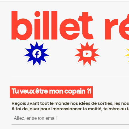
Tu veux être mon copain ?!
Reçois avant tout le monde nos idées de sorties, les nouv
A toi de jouer pour impressionner ta moitié, ta mère ou ta
S’inscrire S’inscrire S