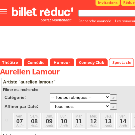
Invitations
Réduc
Bouton
menu
Sortez Maintenant!
principale
Recherche avancée
|
Les nouvea
Théâtre
Comédie
Humour
Comedy Club
Spectacle
Aurelien Lamour
Artiste "aurelien lamour"
Filtrer ma recherche
Catégorie:
Affiner par Date:
Ven.
Sam.
Dim.
Lun.
Mar.
Mer.
Jeu.
Ven.
«
07
08
09
10
11
12
13
14
Août
Août
Août
Août
Août
Août
Août
Août