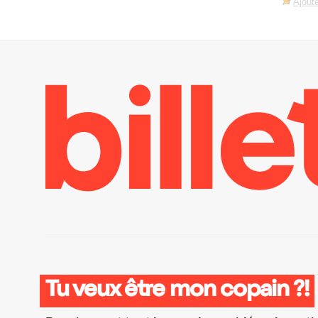
Ajoute
Tu veux être mon copain ?!