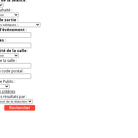
 de la Séance:
Jusqu'à -33%
uhaité :
e sortie :
 d'événement :
es :
té de la salle:
la salle :
u code postal :
 Public :
 critères
es résultats par :