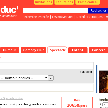
Invitations
Réductions
Carte cadeau
z Maintenant!
Recherche avancée
|
Les nouveautés
|
Dernières critiques
|
M
Humour
Comedy Club
Spectacle
Enfant
Concert
e
»
Modifier
 > Spectacle musical
Rech
Dès
te les musiques des grands classiques
Le
20€50
/pers