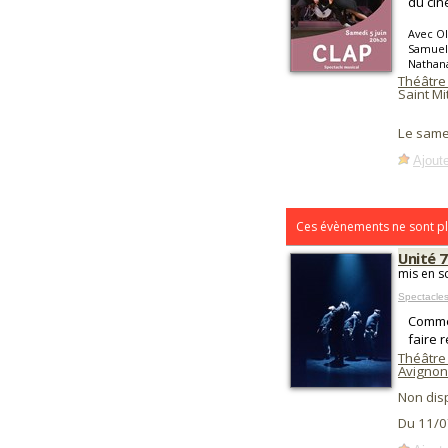
du cin
Avec Ol
Samuel 
Nathana
Théâtre
Saint Mi
Le same
Ajoute
Ces évènements ne sont pl
Unité 7
mis en s
Spectacle
Commen
faire r
Théâtre 
Avignon
Non dis
Du 11/0