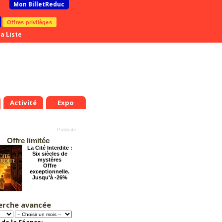
Mon BilletReduc
Offres privilèges
a Liste
Activité
Expo
Offre limitée
La Cité Interdite :
Six siècles de
mystères
Offre
exceptionnelle.
Jusqu'à -26%
erche avancée
Cendrillon, la
véritable histoire
Offre
exceptionnelle.