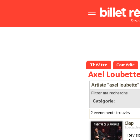
Bouton
menu
Sorte
principale
Théâtre
Comédie
Axel Loubett
Artiste "axel loubette"
Filtrer ma recherche
Catégorie:
2 événements trouvés
Clap
Spectacles
Revisi