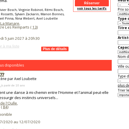
Heure
éma.
voir tous les tarifs
Prix so
ivier Bosch, Virginie Robinot, Rémi Bosch,
Rossetti, Sylvain Zackarin, Manon Bonnes,
ël Pinna, Nina Webert, Axel Loubette
Type d
 La Manare
,
tre Les Remparts (
13
)
Titre
Artist
di 5 juin 2027 à 20h30
r à ma liste
Capaci
Nom de 
us disponibles
Ville o
77
Type de
cène par Axel Loubette
plus de
s
à partir de 10 ans
Trier l
t une danse à mi-chemin entre l'Homme et l'animal peut-elle
essurgir des instincts universels...
de l'Oulle
,
(
84
)
ponible
7/2020 au 12/07/2020