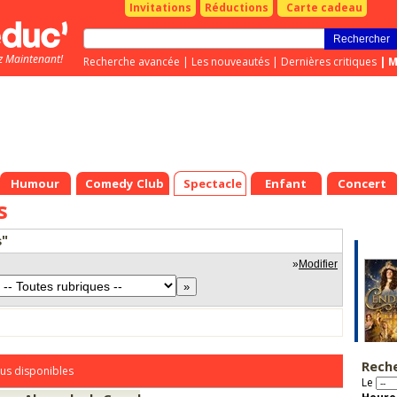
Invitations
Réductions
Carte cadeau
z Maintenant!
Recherche avancée
|
Les nouveautés
|
Dernières critiques
|
M
Humour
Comedy Club
Spectacle
Enfant
Concert
s
s"
»
Modifier
Rech
us disponibles
Le