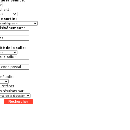
de la Séance:
virtuelle à la Cité de
l'Histoire
uhaité :
Expérience unique !
Offre
promotionnelle.
e sortie :
Jusqu'à -35%
d'événement :
es :
té de la salle:
la salle :
u code postal :
 Public :
 critères
es résultats par :