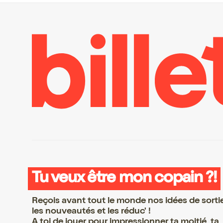
Tu veux être mon copain ?!
Reçois avant tout le monde nos idées de sorti
les nouveautés et les réduc' !
A toi de jouer pour impressionner ta moitié, ta