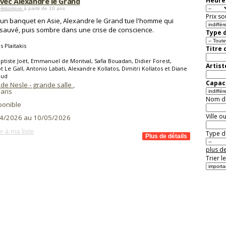
avec Alexandre le Grand
Heure 
Historique
à partir de 10 ans
Prix so
'un banquet en Asie, Alexandre le Grand tue l'homme qui
t sauvé, puis sombre dans une crise de conscience.
Type d
s Plaïtakis
Titre 
ptiste Joët, Emmanuel de Montval, Safia Bouadan, Didier Forest,
Artist
t Le Gall, Antonio Labati, Alexandre Kollatos, Dimitri Kollatos et Diane
aud
Capaci
 de Nesle - grande salle
,
aris
Nom de 
ponible
Ville o
4/2026 au 10/05/2026
r à ma liste
Type de
plus de
Trier l