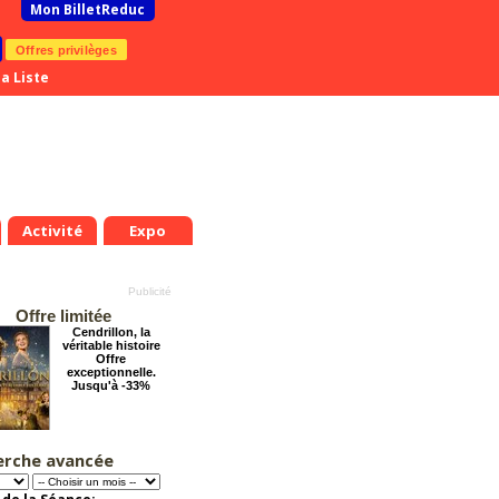
Mon BilletReduc
Offres privilèges
a Liste
Activité
Expo
Offre limitée
Cendrillon, la
véritable histoire
Offre
exceptionnelle.
Jusqu'à -33%
erche avancée
Éternelle Notre-
Dame : Une
expédition
immersive en réalité