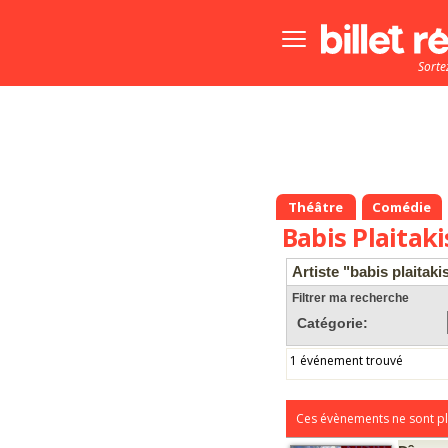
Bouton
menu
Sorte
principale
Théâtre
Comédie
Babis Plaitaki
Artiste "babis plaitaki
Filtrer ma recherche
Catégorie:
1 événement trouvé
Ces évènements ne sont pl