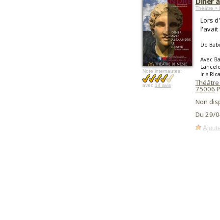
Dîner 
Théâtre > 
Lors d
l'avai
De Babi
Avec Ba
Lancelo
Note internautes:
Iris Ric
Théâtre
avec
14 avis
75006
P
Non dis
Du 29/0
Ajoute