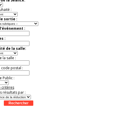
de la Séance:
Jusqu'à -57%
uhaité :
e sortie :
d'événement :
es :
té de la salle:
la salle :
u code postal :
 Public :
 critères
es résultats par :