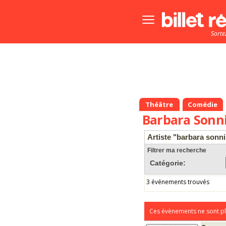
Bouton
menu
Sorte
principale
Théâtre
Comédie
Barbara Sonn
Artiste "barbara sonn
Filtrer ma recherche
Catégorie:
3 événements trouvés
Ces évènements ne sont pl