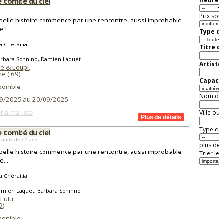
tombé du ciel
Heure 
Prix so
belle histoire commence par une rencontre, aussi improbable
e !
Type d
 Cheraitia
Titre 
arbara Sonnino, Damien Laquet
Artist
te & Loupi
,
ne (
69
)
Capaci
ponible
Nom de 
9/2025 au 20/09/2025
Ville o
r à ma liste
Type de
tombé du ciel
 partir de 12 ans
plus de
belle histoire commence par une rencontre, aussi improbable
Trier l
e...
 Chéraitia
amien Laquet, Barbara Soninno
 Lulu
,
9
)
ponible