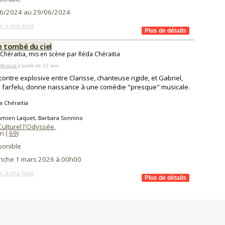
6/2024 au 29/06/2024
r à ma liste
tombé du ciel
Chéraitia, mis en scène par Réda Chéraitia
Musical
à partir de 12 ans
contre explosive entre Clarisse, chanteuse rigide, et Gabriel,
 farfelu, donne naissance à une comédie "presque" musicale.
 Chéraitia
amien Laquet, Barbara Sonnino
Culturel l'Odyssée
,
n (
69
)
ponible
nche 1 mars 2026 à 00h00
r à ma liste