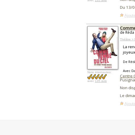
avec
135 avis
Du 13/0
Ajoute
Comme 
de Réda 
Théâtre > 
La ren
joyeux
De Réda
Avec D
Note internautes:
Centre 
Pusigna
avec
135 avis
Non dis
Le dima
Ajoute