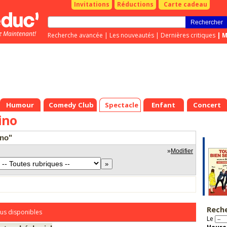
Invitations
Réductions
Carte cadeau
z Maintenant!
Recherche avancée
|
Les nouveautés
|
Dernières critiques
|
M
Humour
Comedy Club
Spectacle
Enfant
Concert
ino
ino"
»
Modifier
Rech
us disponibles
Le