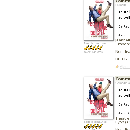
Comme 
Humour
Toute 
soit-ell
De Réda
Avec B
Jeannet
Crapon
Note internautes:
Non dis
avec
135 avis
Du 11/0
Ajoute
Comme 
Comédie
à
Toute 
soit-ell
De Réda
Avec D
Théâtre
Lyon
(
6
Note internautes:
Non dis