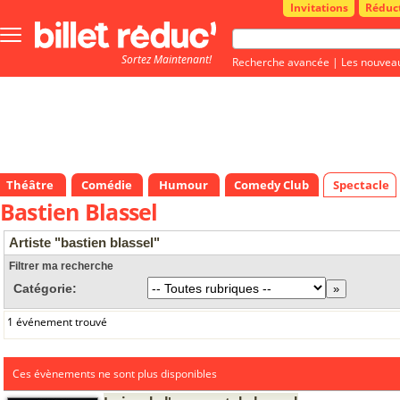
Invitations
Réduc
Bouton
menu
Sortez Maintenant!
principale
Recherche avancée
|
Les nouvea
Théâtre
Comédie
Humour
Comedy Club
Spectacle
Bastien Blassel
Artiste "bastien blassel"
Filtrer ma recherche
Catégorie:
1 événement trouvé
Ces évènements ne sont plus disponibles