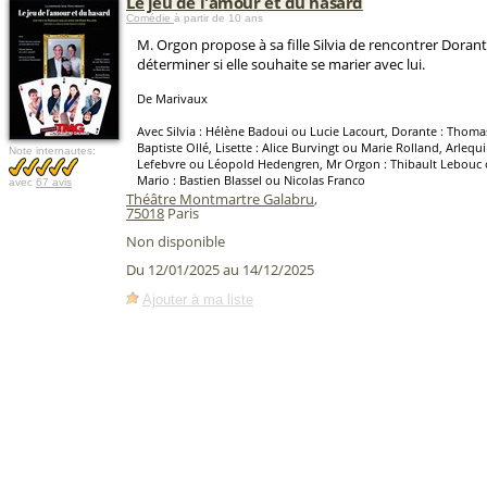
Le jeu de l'amour et du hasard
Comédie
à partir de 10 ans
M. Orgon propose à sa fille Silvia de rencontrer Dorant
déterminer si elle souhaite se marier avec lui.
De Marivaux
Avec Silvia : Hélène Badoui ou Lucie Lacourt, Dorante : Thom
Baptiste Ollé, Lisette : Alice Burvingt ou Marie Rolland, Arlequi
Note internautes:
Lefebvre ou Léopold Hedengren, Mr Orgon : Thibault Lebouc 
Mario : Bastien Blassel ou Nicolas Franco
avec
67 avis
Théâtre Montmartre Galabru
,
75018
Paris
Non disponible
Du 12/01/2025 au 14/12/2025
Ajouter à ma liste