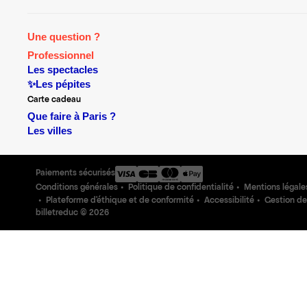
Une question ?
Professionnel
Les spectacles
✨Les pépites
Carte cadeau
Que faire à Paris ?
Les villes
Paiements sécurisés
Conditions générales
Politique de confidentialité
Mentions légale
Plateforme d'éthique et de conformité
Accessibilité
Gestion de
billetreduc ©
2026