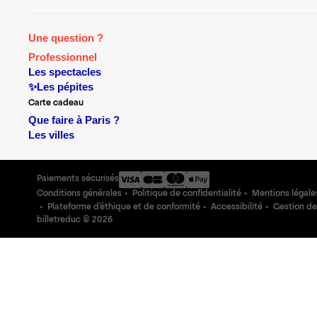
Une question ?
Professionnel
Les spectacles
✨Les pépites
Carte cadeau
Que faire à Paris ?
Les villes
Paiements sécurisés
Conditions générales
Politique de confidentialité
Mentions légale
Plateforme d'éthique et de conformité
Accessibilité
Gestion de
billetreduc ©
2026