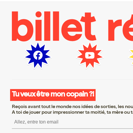
Tu veux être mon copain ?!
Reçois avant tout le monde nos idées de sorties, les nouv
A toi de jouer pour impressionner ta moitié, ta mère ou ta
S’inscrire S’inscrire S’