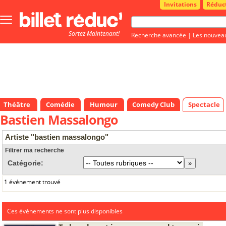
Invitations
Réduc
Bouton
menu
Sortez Maintenant!
principale
Recherche avancée
|
Les nouvea
Théâtre
Comédie
Humour
Comedy Club
Spectacle
Bastien Massalongo
Artiste "bastien massalongo"
Filtrer ma recherche
Catégorie:
1 événement trouvé
Ces évènements ne sont plus disponibles