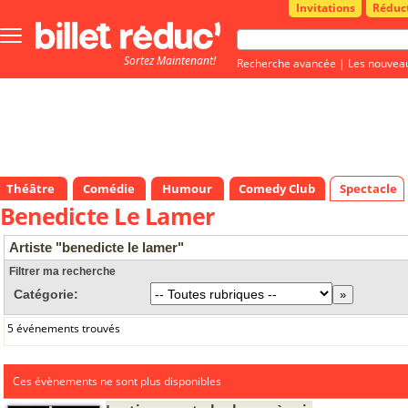
Invitations
Réduc
Bouton
menu
Sortez Maintenant!
principale
Recherche avancée
|
Les nouvea
Théâtre
Comédie
Humour
Comedy Club
Spectacle
Benedicte Le Lamer
Artiste "benedicte le lamer"
Filtrer ma recherche
Catégorie:
5 événements trouvés
Ces évènements ne sont plus disponibles