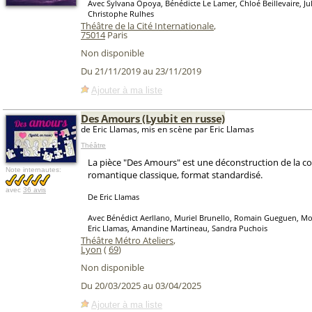
Avec Sylvana Opoya, Bénédicte Le Lamer, Chloé Beillevaire, Jul
Christophe Rulhes
Théâtre de la Cité Internationale
,
75014
Paris
Non disponible
Du 21/11/2019 au 23/11/2019
Ajouter à ma liste
Des Amours (Lyubit en russe)
de Eric Llamas, mis en scène par Eric Llamas
Théâtre
La pièce "Des Amours" est une déconstruction de la c
Note internautes:
romantique classique, format standardisé.
avec
36 avis
De Eric Llamas
Avec Bénédict Aerllano, Muriel Brunello, Romain Gueguen, 
Eric Llamas, Amandine Martineau, Sandra Puchois
Théâtre Métro Ateliers
,
Lyon
(
69
)
Non disponible
Du 20/03/2025 au 03/04/2025
Ajouter à ma liste