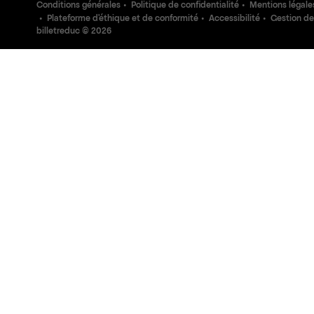
Conditions générales
Politique de confidentialité
Mentions légale
Plateforme d'éthique et de conformité
Accessibilité
Gestion de
billetreduc ©
2026