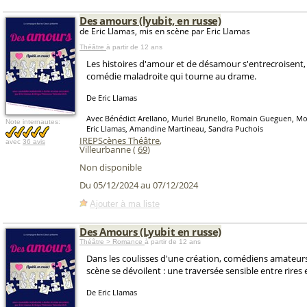
Des amours (lyubit, en russe)
de Eric Llamas, mis en scène par Eric Llamas
Théâtre
à partir de 12 ans
Les histoires d'amour et de désamour s'entrecroisent
comédie maladroite qui tourne au drame.
De Eric Llamas
Avec Bénédict Arellano, Muriel Brunello, Romain Gueguen, 
Note internautes:
Eric Llamas, Amandine Martineau, Sandra Puchois
IREPScènes Théâtre
,
avec
36 avis
Villeurbanne (
69
)
Non disponible
Du 05/12/2024 au 07/12/2024
Ajouter à ma liste
Des Amours (Lyubit en russe)
Théâtre > Romance
à partir de 12 ans
Dans les coulisses d'une création, comédiens amateur
scène se dévoilent : une traversée sensible entre rires e
De Eric Llamas