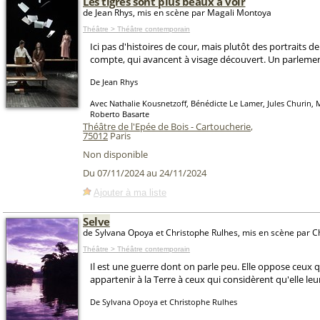
Les tigres sont plus beaux à voir
de Jean Rhys, mis en scène par Magali Montoya
Théâtre > Théâtre contemporain
Ici pas d'histoires de cour, mais plutôt des portraits de
compte, qui avancent à visage découvert. Un parlement
De Jean Rhys
Avec Nathalie Kousnetzoff, Bénédicte Le Lamer, Jules Churin,
Roberto Basarte
Théâtre de l'Epée de Bois - Cartoucherie
,
75012
Paris
Non disponible
Du 07/11/2024 au 24/11/2024
Ajouter à ma liste
Selve
de Sylvana Opoya et Christophe Rulhes, mis en scène par C
Théâtre > Théâtre contemporain
Il est une guerre dont on parle peu. Elle oppose ceux 
appartenir à la Terre à ceux qui considèrent qu'elle leu
De Sylvana Opoya et Christophe Rulhes