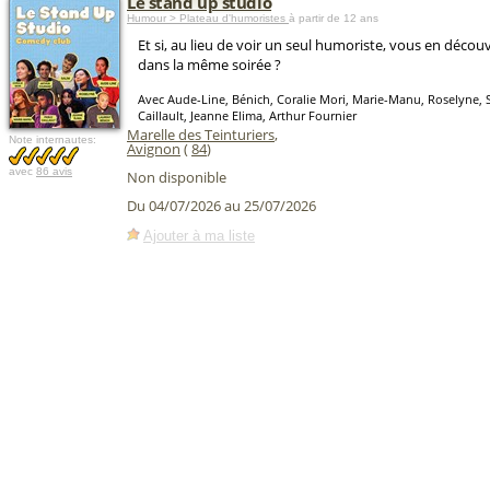
Le stand up studio
Humour > Plateau d'humoristes
à partir de 12 ans
Et si, au lieu de voir un seul humoriste, vous en découv
dans la même soirée ?
Avec Aude-Line, Bénich, Coralie Mori, Marie-Manu, Roselyne, 
Caillault, Jeanne Elima, Arthur Fournier
Marelle des Teinturiers
,
Note internautes:
Avignon
(
84
)
avec
86 avis
Non disponible
Du 04/07/2026 au 25/07/2026
Ajouter à ma liste