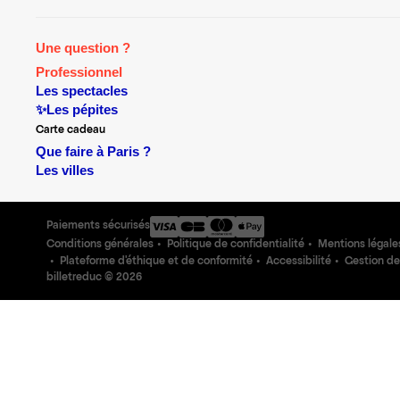
Une question ?
Professionnel
Les spectacles
✨Les pépites
Carte cadeau
Que faire à Paris ?
Les villes
Paiements sécurisés
Conditions générales
Politique de confidentialité
Mentions légale
Plateforme d'éthique et de conformité
Accessibilité
Gestion de
billetreduc ©
2026