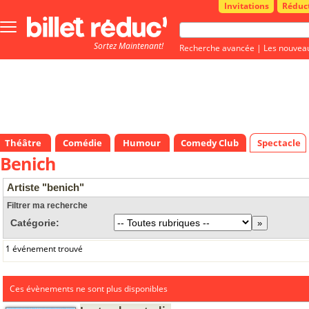
Invitations
Réduc
Bouton
menu
Sortez Maintenant!
principale
Recherche avancée
|
Les nouvea
Théâtre
Comédie
Humour
Comedy Club
Spectacle
Benich
Artiste "benich"
Filtrer ma recherche
Catégorie:
1 événement trouvé
Ces évènements ne sont plus disponibles