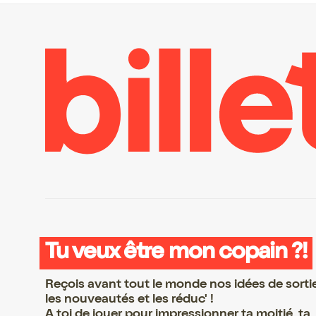
Tu veux être mon copain ?!
Reçois avant tout le monde nos idées de sorti
les nouveautés et les réduc' !
A toi de jouer pour impressionner ta moitié, ta