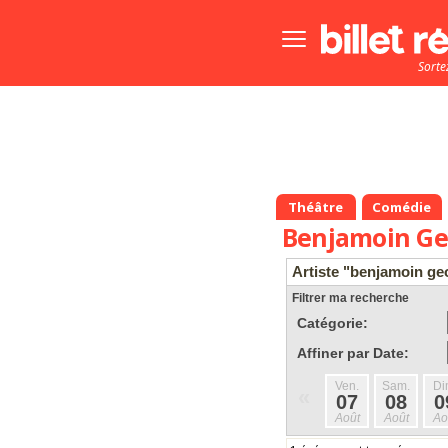
Bouton
menu
Sorte
principale
Théâtre
Comédie
Benjamoin Ge
Artiste "benjamoin ge
Filtrer ma recherche
Catégorie:
Affiner par Date:
Ven.
Sam.
Di
«
07
08
0
Août
Août
Ao