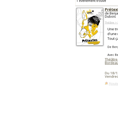
1 événement trouvé
Prétex
de Benja
Dubois
Théâtre >
Une tr
d'une 
Tout ç
De Ben
Avec B
Théâtre
Bordea
Du 18/1
Vendred
Ajoute