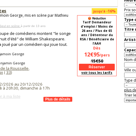
Heure
Prix so
tes
-16%
jusqu'à
moin George, mis en scène par Mathieu
Type d
Tarif Demandeur
 Seul en scène
à partir de 13 ans
d'emploi / Moins de
Titre
26 ans / Plus de 65
oupe de comédiens montent "le songe
ans / Détenteur du
nuit d'été" de William Shakespeare.
RSA / Bénéficiaire de
Artist
l'AAH
a joué par un comédien qui joue tout.
Dès
Capaci
12€95
jamoin George
/pers
Nom de 
15€50
enjamin George
 de la Rousselle
,
Ville o
ux
(
33
)
voir tous les tarifs
Type de
2/2026 au 20/12/2026
i à 20h30, dimanche à 17h
plus de
Trier l
r à ma liste