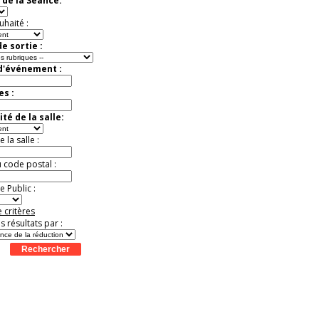
 de la Séance:
exceptionnelle.
Jusqu'à -26%
uhaité :
e sortie :
 d'événement :
es :
té de la salle:
la salle :
u code postal :
 Public :
 critères
es résultats par :