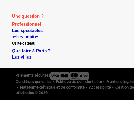
Une question ?
Professionnel
Les spectacles
✨Les pépites
Carte cadeau
Que faire à Paris ?
Les villes
Paiements sécurisés
Conditions générales
Politique de confidentialité
Mentions légale
Plateforme d'éthique et de conformité
Accessibilité
Gestion de
billetreduc ©
2026