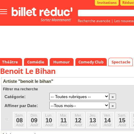
Invitations
Réduc
Bouton
menu
Sortez Maintenant!
principale
Recherche avancée
|
Les nouvea
Théâtre
Comédie
Humour
Comedy Club
Spectacle
Benoit Le Bihan
Artiste "benoit le bihan"
Filtrer ma recherche
Catégorie:
Affiner par Date:
Sam.
Dim.
Lun.
Mar.
Mer.
Jeu.
Ven.
Sam.
«
08
09
10
11
12
13
14
15
Août
Août
Août
Août
Août
Août
Août
Août