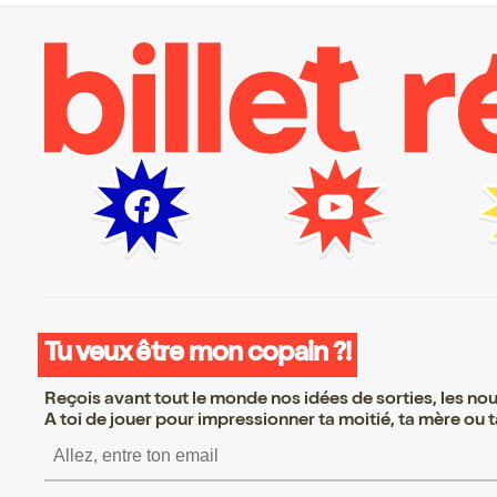
Tu veux être mon copain ?!
Reçois avant tout le monde nos idées de sorties, les nouv
A toi de jouer pour impressionner ta moitié, ta mère ou ta
S’inscrire S’inscrire S