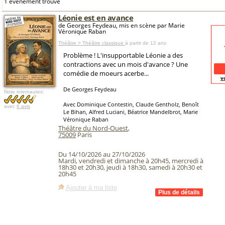
1 événement trouvé
Léonie est en avance
de Georges Feydeau, mis en scène par Marie
Véronique Raban
Théâtre > Théâtre classique
à partir de 12 ans
Problème ! L'insupportable Léonie a des
contractions avec un mois d'avance ? Une
comédie de moeurs acerbe...
v
De Georges Feydeau
Note internautes:
Avec Dominique Contestin, Claude Gentholz, Benoît
avec
6 avis
Le Bihan, Alfred Luciani, Béatrice Mandelbrot, Marie
Véronique Raban
Théâtre du Nord-Ouest
,
75009
Paris
Du 14/10/2026 au 27/10/2026
Mardi, vendredi et dimanche à 20h45, mercredi à
18h30 et 20h30, jeudi à 18h30, samedi à 20h30 et
20h45
Ajouter à ma liste