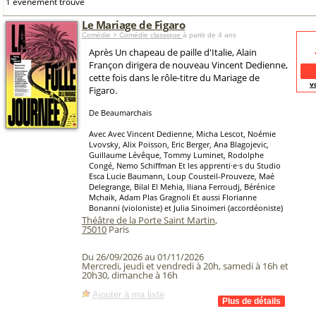
1 événement trouvé
Le Mariage de Figaro
Comédie > Comédie classique
à partir de 4 ans
Après Un chapeau de paille d'Italie, Alain
Françon dirigera de nouveau Vincent Dedienne,
cette fois dans le rôle-titre du Mariage de
v
Figaro.
De Beaumarchais
Avec Avec Vincent Dedienne, Micha Lescot, Noémie
Lvovsky, Alix Poisson, Eric Berger, Ana Blagojevic,
Guillaume Lévêque, Tommy Luminet, Rodolphe
Congé, Nemo Schiffman Et les apprenti·e·s du Studio
Esca Lucie Baumann, Loup Cousteil-Prouveze, Maé
Delegrange, Bilal El Mehia, Iliana Ferroudj, Bérénice
Mchaik, Adam Plas Gragnoli Et aussi Florianne
Bonanni (violoniste) et Julia Sinoimeri (accordéoniste)
Théâtre de la Porte Saint Martin
,
75010
Paris
Du 26/09/2026 au 01/11/2026
Mercredi, jeudi et vendredi à 20h, samedi à 16h et
20h30, dimanche à 16h
Ajouter à ma liste