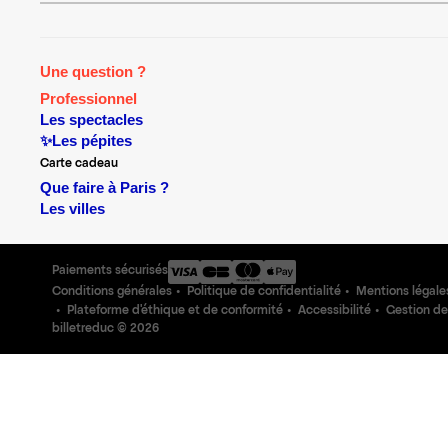
Une question ?
Professionnel
Les spectacles
✨Les pépites
Carte cadeau
Que faire à Paris ?
Les villes
Paiements sécurisés
Conditions générales
Politique de confidentialité
Mentions légale
Plateforme d'éthique et de conformité
Accessibilité
Gestion de
billetreduc ©
2026