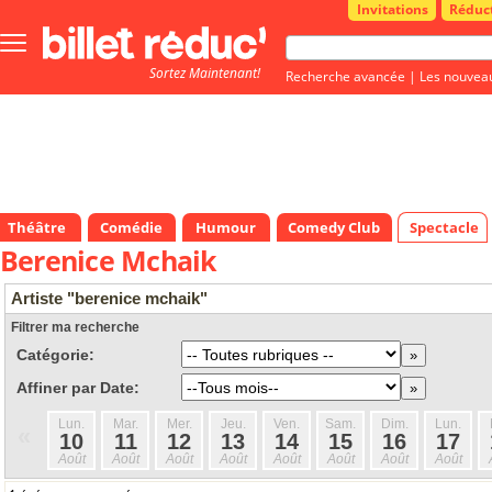
Invitations
Réduc
Bouton
menu
Sortez Maintenant!
principale
Recherche avancée
|
Les nouvea
Théâtre
Comédie
Humour
Comedy Club
Spectacle
Berenice Mchaik
Artiste "berenice mchaik"
Filtrer ma recherche
Catégorie:
Affiner par Date:
Lun.
Mar.
Mer.
Jeu.
Ven.
Sam.
Dim.
Lun.
«
10
11
12
13
14
15
16
17
Août
Août
Août
Août
Août
Août
Août
Août