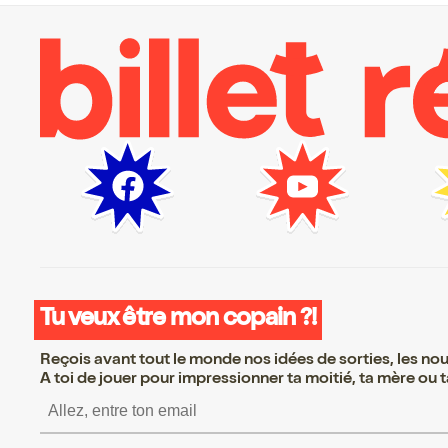
Tu veux être mon copain ?!
Reçois avant tout le monde nos idées de sorties, les nouv
A toi de jouer pour impressionner ta moitié, ta mère ou ta
S’inscrire S’inscrire S