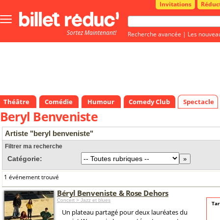
Invitations
Réduc
Bouton
menu
Sortez Maintenant!
principale
Recherche avancée
|
Les nouvea
Théâtre
Comédie
Humour
Comedy Club
Spectacle
Beryl Benveniste
Artiste "beryl benveniste"
Filtrer ma recherche
Catégorie:
1 événement trouvé
Béryl Benveniste & Rose Dehors
Concert > Jazz et blues
Tar
Un plateau partagé pour deux lauréates du