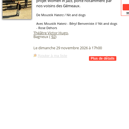
projet Women in Jazz, porté notamment par
nos voisins des Gémeaux.
v
De Moustik Haterz / Nit and dogs
Avec Moustik Haterz - Béryl Benveniste // Nit and dogs
- Rose Dehors
Théâtre Victor Hugo
,
Bagneux (
92
)
Le dimanche 29 novembre 2026 à 17h00
Ajouter à ma liste