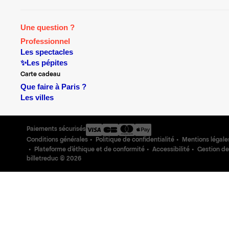
Une question ?
Professionnel
Les spectacles
✨Les pépites
Carte cadeau
Que faire à Paris ?
Les villes
Paiements sécurisés
Conditions générales
Politique de confidentialité
Mentions légale
Plateforme d'éthique et de conformité
Accessibilité
Gestion de
billetreduc ©
2026