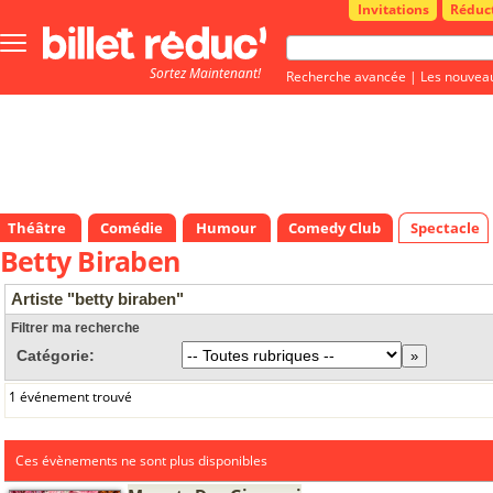
Invitations
Réduc
Bouton
menu
Sortez Maintenant!
principale
Recherche avancée
|
Les nouvea
Théâtre
Comédie
Humour
Comedy Club
Spectacle
Betty Biraben
Artiste "betty biraben"
Filtrer ma recherche
Catégorie:
1 événement trouvé
Ces évènements ne sont plus disponibles