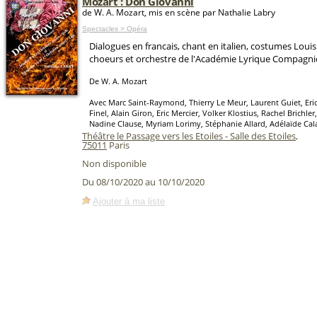
Mozart : Don Giovanni
de W. A. Mozart, mis en scène par Nathalie Labry
Spectacles > Opéra
Dialogues en francais, chant en italien, costumes Louis 
choeurs et orchestre de l'Académie Lyrique Compagnie
De W. A. Mozart
Avec Marc Saint-Raymond, Thierry Le Meur, Laurent Guiet, Eri
Finel, Alain Giron, Eric Mercier, Volker Klostius, Rachel Brichler
Nadine Clause, Myriam Lorimy, Stéphanie Allard, Adélaïde Cal
Théâtre le Passage vers les Etoiles - Salle des Etoiles
,
75011
Paris
Non disponible
Du 08/10/2020 au 10/10/2020
Ajouter à ma liste