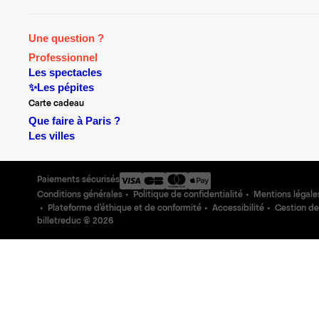
Une question ?
Professionnel
Les spectacles
✨Les pépites
Carte cadeau
Que faire à Paris ?
Les villes
Paiements sécurisés
Conditions générales
Politique de confidentialité
Mentions légale
Plateforme d'éthique et de conformité
Accessibilité
Gestion de
billetreduc ©
2026